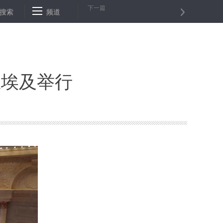
下一篇
仪问世
搜索
中央广播电视总台发布年度品牌榜
频道
直击杉木树煤矿透水事
在埃及举行