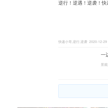
逆行！逆遇！逆袭！快
快递小哥,逆行,逆袭
2020-12-29
一
景观