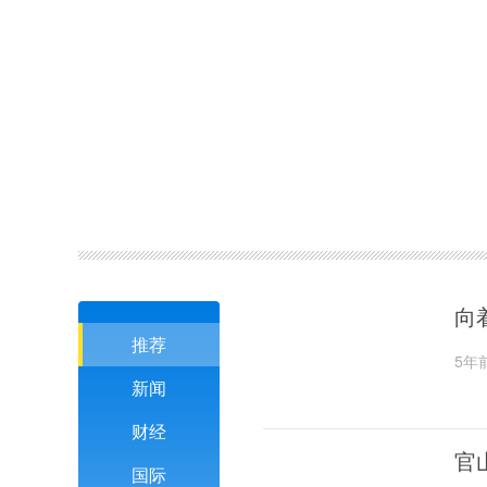
向
推荐
5年
新闻
财经
官
国际