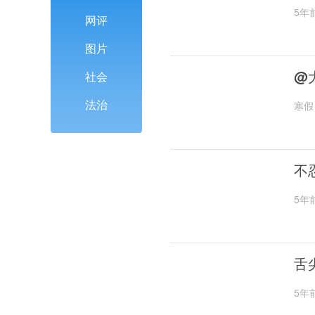
5年
网评
图片
@
社会
法治
寒假
不
5年
舌
5年