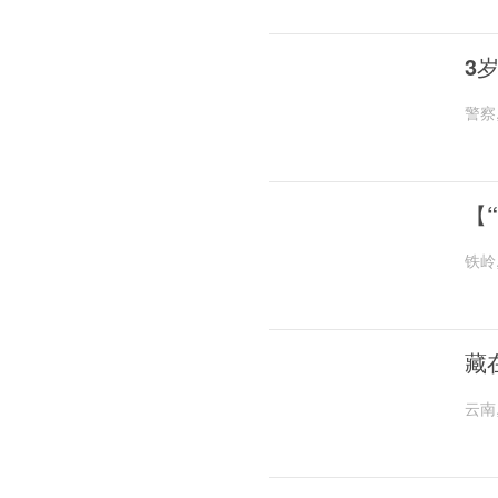
3
警察
【
铁岭
藏
云南