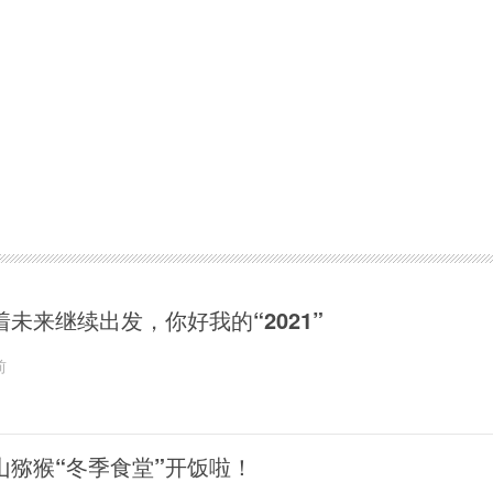
着未来继续出发，你好我的“2021”
前
山猕猴“冬季食堂”开饭啦！