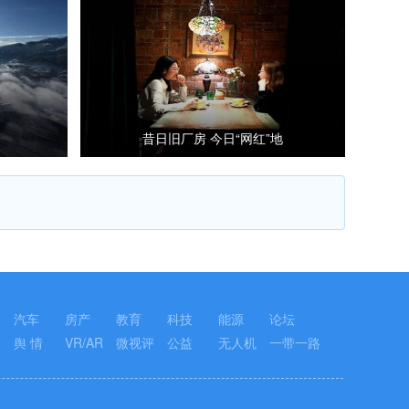
昔日旧厂房 今日“网红”地
汽车
房产
教育
科技
能源
论坛
舆 情
VR/AR
微视评
公益
无人机
一带一路