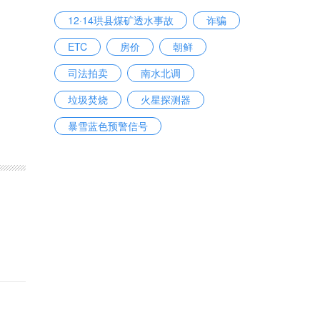
12·14珙县煤矿透水事故
诈骗
ETC
房价
朝鲜
司法拍卖
南水北调
垃圾焚烧
火星探测器
暴雪蓝色预警信号