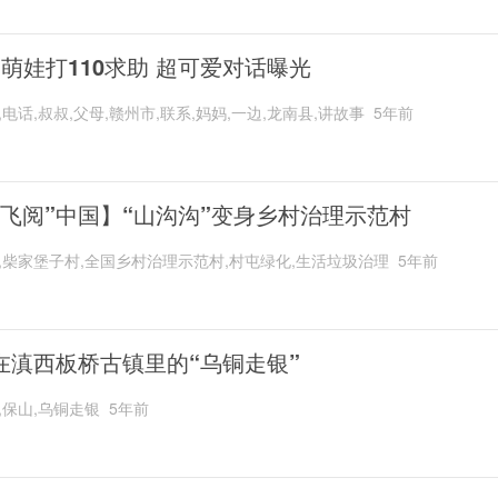
岁萌娃打110求助 超可爱对话曝光
,电话,叔叔,父母,赣州市,联系,妈妈,一边,龙南县,讲故事
5年前
“飞阅”中国】“山沟沟”变身乡村治理示范村
,柴家堡子村,全国乡村治理示范村,村屯绿化,生活垃圾治理
5年前
在滇西板桥古镇里的“乌铜走银”
,保山,乌铜走银
5年前