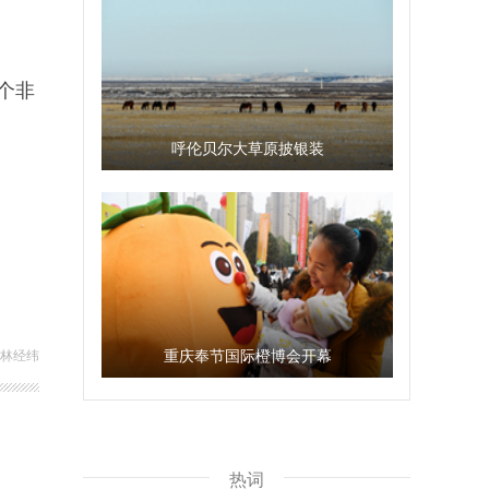
个非
）
呼伦贝尔大草原披银装
重庆奉节国际橙博会开幕
 林经纬
热词