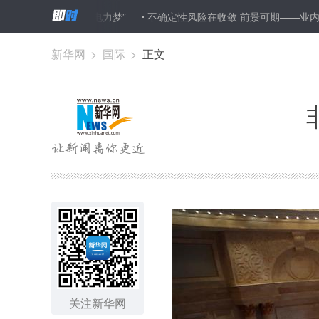
利亚少年“电力梦”
不确定性风险在收敛 前景可期——业内人士乐见
新华网
>
国际
>
正文
关注新华网