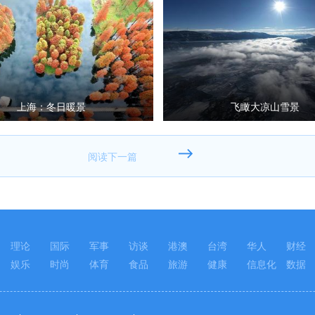
上海：冬日暖景
飞瞰大凉山雪景
理论
国际
军事
访谈
港澳
台湾
华人
财经
娱乐
时尚
体育
食品
旅游
健康
信息化
数据