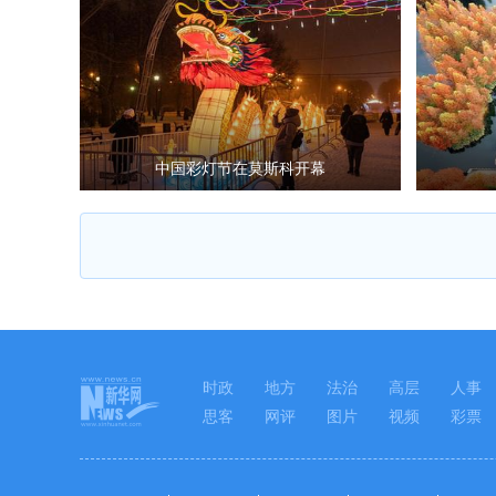
中国彩灯节在莫斯科开幕
时政
地方
法治
高层
人事
思客
网评
图片
视频
彩票