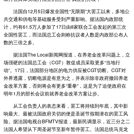
法国自12月5日爆发全国性“无限期”大罢工以来，多地公
共交通和供电等基础服务受到严重影响。据法国内政部统
计，约有61.5万人参加了17日由8家联合工会发起的第三次
全国性罢工，而法国总工会则称抗议者人数是内政部公布人
数的三倍之多。
据法国The Local新闻网报道，在养老金改革问题上，立
场强硬的法国总工会（CGT）敦促成员采取更多“当地行
动”。17日，法国部分地区的电力供应被CGT切断。CGT对
外界透露，切断电源是有意为之，并表示除非政府撤回养老
金改革方案，否则将会有更多“重拳”，这是为了迫使政府在
明年1月的部长会议前就养老金改革方案让步。
从工会负责人的表态来看，罢工将持续到年底，其中影
响最大、最被法国政府关切的便是圣诞节假期潜在的罢工风
险。据法国电视台BFMTV报道，最新民调显示，近三分之二
法国人希望从下周圣诞节至新年暂停罢工。法国总统马克龙