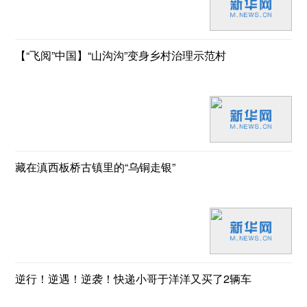
【“飞阅”中国】“山沟沟”变身乡村治理示范村
藏在滇西板桥古镇里的“乌铜走银”
逆行！逆遇！逆袭！快递小哥于洋洋又买了2辆车