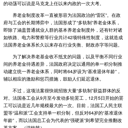
的动荡可以说是马克龙上任以来内政的一次大考。
养老金制度改革一直被形容为法国政治的“雷区”。在政
府与工会的长期博弈中，法国形成了“多轨制”养老金体系，
即除了涵盖普通就业人群的基本养老金制度外，还有针对诸
如铁路、电力和警察等行业共计42项特殊性制度，这就造成
法国养老金体系长久以来存在行业失衡、财政赤字等问题。
为了解决养老基金收不抵支的问题，以及平衡不同行业
间的养老金待遇差异，法国政府决定以通用的单一积分制推
动建立统一养老金体系，同时将64岁设为“基准退休年龄”，
辅以相应的激励和惩罚措施，鼓励人们延迟退休。
不过，这项法案很快就招致大量“多轨制”获益群体的反
对。法国各工会从9月至今发动多轮罢工，12月5日开始的罢
工可以说是近几年规模最大的一次。目前，法国工人民主联
盟等“温和派”工会支持单一积分制，但反对64岁的“基准退休
年龄”，而以法国总工会为代表的“强硬派”则希望完全推翻改
革方案。（沈钦韩）