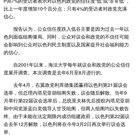
约67%的受访者表示对以色列政党的信任度“低”或“非常低”，
比上一年度增加10个百分点；只有4%的受访者对政党充满
信心。
报告认为，公众信任度跌入低谷主要是因为过去一年以
色列面临组阁僵局。同时，公众对议会和政党的不信任可能
会影响到公众对以色列民主制度以及国家提升社会福利能力
的信心。
自2001年以来，海法大学每年就议会和政党的公众信任
度展开调查。本次调查是去年6月至8月进行的。
去年4月，右翼政党利库德集团赢得以色列第21届议会
选举，但总理内塔尼亚胡组阁失败，议会随后解散。当年9
月举行第22届议会选举后，总统里夫林先后授权内塔尼亚胡
和中间党派蓝白党领导人甘茨组阁，但两人组阁均以失败告
终。由于未能在法定期限内成功组建政府，以色列第22届议
会去年12月解散，以色列将在今年3月2日再次举行议会选
举。