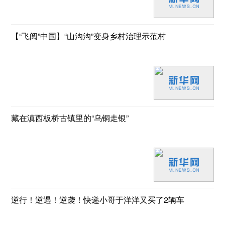
【“飞阅”中国】“山沟沟”变身乡村治理示范村
藏在滇西板桥古镇里的“乌铜走银”
逆行！逆遇！逆袭！快递小哥于洋洋又买了2辆车