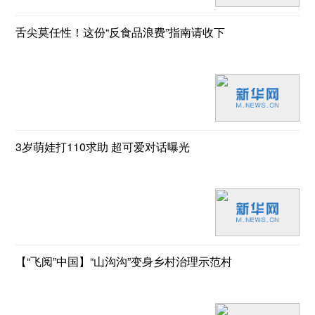
舌尖莫任性！这份“反食品浪费”指南请收下
3岁萌娃打110求助 超可爱对话曝光
【“飞阅”中国】“山沟沟”变身乡村治理示范村