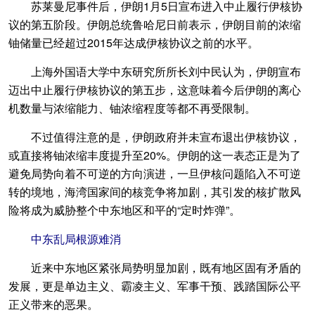
苏莱曼尼事件后，伊朗1月5日宣布进入中止履行伊核协
议的第五阶段。伊朗总统鲁哈尼日前表示，伊朗目前的浓缩
铀储量已经超过2015年达成伊核协议之前的水平。
上海外国语大学中东研究所所长刘中民认为，伊朗宣布
迈出中止履行伊核协议的第五步，这意味着今后伊朗的离心
机数量与浓缩能力、铀浓缩程度等都不再受限制。
不过值得注意的是，伊朗政府并未宣布退出伊核协议，
或直接将铀浓缩丰度提升至20%。伊朗的这一表态正是为了
避免局势向着不可逆的方向演进，一旦伊核问题陷入不可逆
转的境地，海湾国家间的核竞争将加剧，其引发的核扩散风
险将成为威胁整个中东地区和平的“定时炸弹”。
中东乱局根源难消
近来中东地区紧张局势明显加剧，既有地区固有矛盾的
发展，更是单边主义、霸凌主义、军事干预、践踏国际公平
正义带来的恶果。