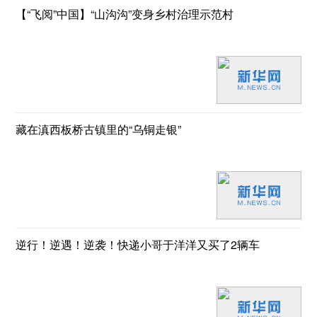
【“飞阅”中国】“山沟沟”变身乡村治理示范村
藏在滇西板桥古镇里的“乌铜走银”
逆行！逆遇！逆袭！快递小哥于洋洋又买了2辆车