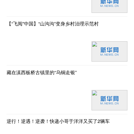
【“飞阅”中国】“山沟沟”变身乡村治理示范村
藏在滇西板桥古镇里的“乌铜走银”
逆行！逆遇！逆袭！快递小哥于洋洋又买了2辆车