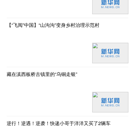
【“飞阅”中国】“山沟沟”变身乡村治理示范村
藏在滇西板桥古镇里的“乌铜走银”
逆行！逆遇！逆袭！快递小哥于洋洋又买了2辆车