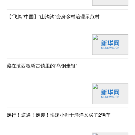
【“飞阅”中国】“山沟沟”变身乡村治理示范村
藏在滇西板桥古镇里的“乌铜走银”
逆行！逆遇！逆袭！快递小哥于洋洋又买了2辆车