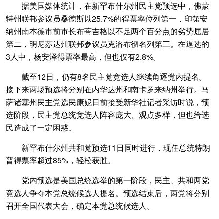
据美国媒体统计，在新罕布什尔州民主党预选中，佛蒙
特州联邦参议员桑德斯以25.7%的得票率位列第一，印第安
纳州南本德市前市长布蒂吉格以不足两个百分点的劣势屈居
第二，明尼苏达州联邦参议员克洛布彻名列第三。在退选的
3人中，杨安泽得票率最高，但也仅有2.8%。
截至12日，仍有8名民主党竞选人继续角逐党内提名。
接下来两场预选将分别在内华达州和南卡罗来纳州举行。马
萨诸塞州民主党选民康妮日前接受新华社记者采访时说，预
选阶段，民主党总统竞选人阵容庞大、观点多样，但也给选
民造成了一定困惑。
新罕布什尔州共和党预选11日同时进行，现任总统特朗
普得票率超过85%，轻松获胜。
党内预选是美国总统选举的第一阶段，民主、共和两党
竞选人争夺本党总统候选人提名。预选结束后，两党将分别
召开全国代表大会，确定本党总统候选人。