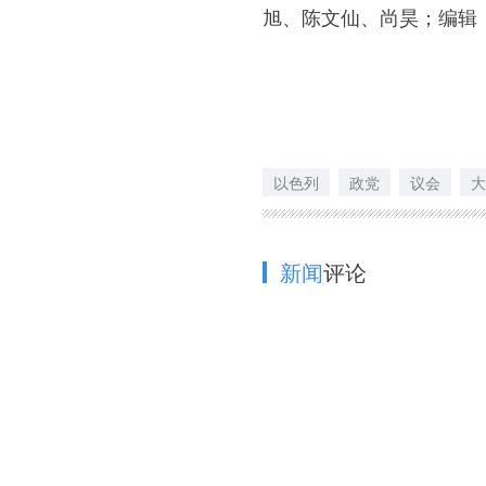
旭、陈文仙、尚昊；编辑
以色列
政党
议会
大
新闻
评论