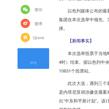
微信
以色列媒体公布的最新
集团在本次选举中领先。
微博
择。
Qzone
【新闻事实】
本次选举投票于当地时间
4时）结束。据以色列中
评论
10631个投票站。
此次大选，遇到三个新因
是内塔尼亚胡涉嫌贪腐案
出“中东和平新计划”。