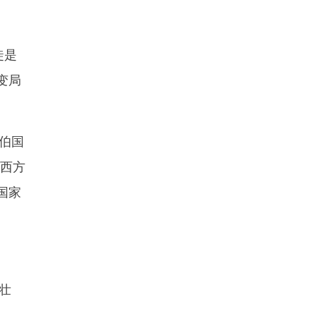
徒是
变局
伯国
亲西方
国家
壮