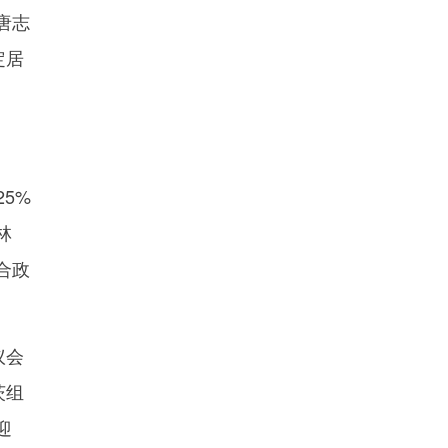
唐志
定居
5%
林
合政
议会
茨组
迎