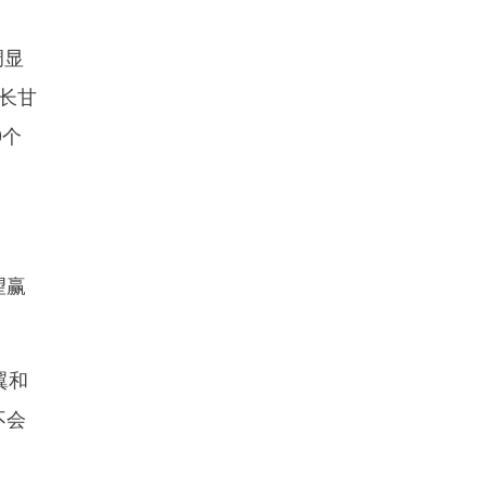
调显
长甘
0个
望赢
翼和
不会