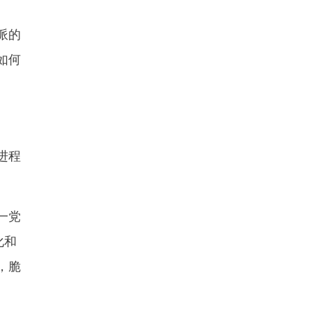
派的
如何
进程
一党
化和
，脆