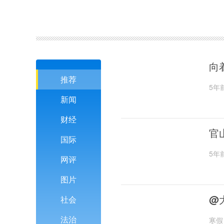
向
推荐
5年
新闻
财经
官
国际
5年
网评
图片
@
社会
法治
寒假