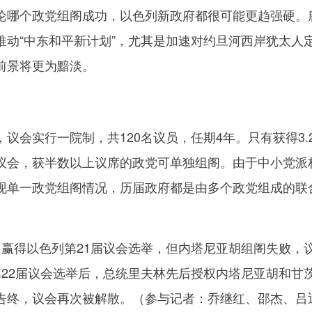
哪个政党组阁成功，以色列新政府都很可能更趋强硬。
推动“中东和平新计划”，尤其是加速对约旦河西岸犹太人
前景将更为黯淡。
实行一院制，共120名议员，任期4年。只有获得3.2
议会，获半数以上议席的政党可单独组阁。由于中小党派
现单一政党组阁情况，历届政府都是由多个政党组成的联
得以色列第21届议会选举，但内塔尼亚胡组阁失败，
第22届议会选举后，总统里夫林先后授权内塔尼亚胡和甘
告终，议会再次被解散。（参与记者：乔继红、邵杰、吕