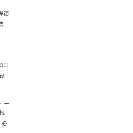
库德
选
3日
设
。二
推
，必