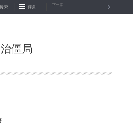
下一篇
朗日本四国疫情
搜索
频道
“如果后退了，我绝不会原谅自己”——来自战“疫”一
政治僵局
窘