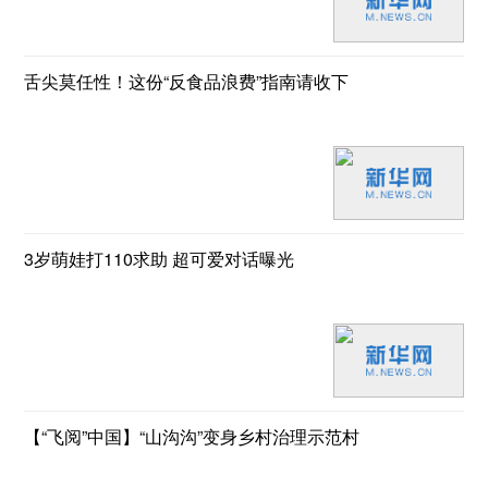
舌尖莫任性！这份“反食品浪费”指南请收下
3岁萌娃打110求助 超可爱对话曝光
【“飞阅”中国】“山沟沟”变身乡村治理示范村