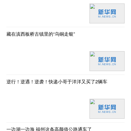
藏在滇西板桥古镇里的“乌铜走银”
逆行！逆遇！逆袭！快递小哥于洋洋又买了2辆车
一边湖一边海 福州这条高颜值公路通车了