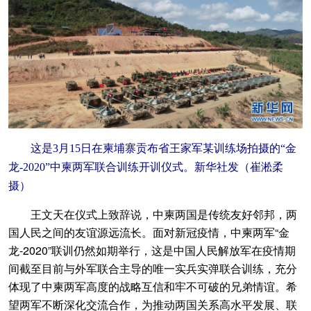
这是3月15日在柬埔寨贡布省王家军某训练场拍摄的“金
龙-2020”中柬两军联合训练开训仪式。新华社发（崔淞柔
摄）
王文天在仪式上致辞说，中柬两国是传统友好邻邦，两
国人民之间的友谊源远流长。面对新冠疫情，中柬两军“金
龙-2020”联训仍然如期举行，这是中国人民解放军在疫情期
间截至目前与外军联合主导的唯一实兵实弹联合训练，充分
体现了中柬两军高度的战略互信和牢不可破的兄弟情谊。希
望两军不断深化交流合作，为推动两国关系高水平发展、联