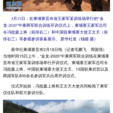
3月15日，在柬埔寨贡布省王家军某训练场举行的“金
龙-2020”中柬两军联合训练开训仪式上，柬埔寨王家军总司
令冯批森上将（前排右二）和中国驻柬埔寨大使王文天（前
排右三）等参观参训装备展示。 新华社发（钱瞳 摄）
新华社柬埔寨贡布3月15日电（记者毛鹏飞 周国强）
当地时间15日上午，“金龙-2020”中柬两军联合训练在柬埔寨
贡布省王家军某训练场举行开训仪式。柬埔寨王家军总司令
冯批森上将、中国驻柬埔寨大使王文天、13国驻柬武官以及
两国军队800余名参训官兵出席开训仪式。
仪式开始前，冯批森上将和王文天大使共同检阅了柬军
仪仗队和双方参训分队。