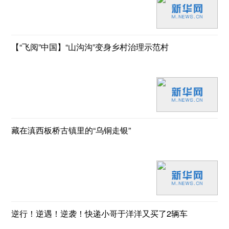
【“飞阅”中国】“山沟沟”变身乡村治理示范村
藏在滇西板桥古镇里的“乌铜走银”
逆行！逆遇！逆袭！快递小哥于洋洋又买了2辆车