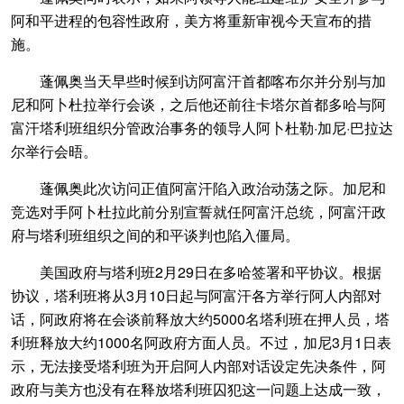
阿和平进程的包容性政府，美方将重新审视今天宣布的措
施。
蓬佩奥当天早些时候到访阿富汗首都喀布尔并分别与加
尼和阿卜杜拉举行会谈，之后他还前往卡塔尔首都多哈与阿
富汗塔利班组织分管政治事务的领导人阿卜杜勒·加尼·巴拉达
尔举行会晤。
蓬佩奥此次访问正值阿富汗陷入政治动荡之际。加尼和
竞选对手阿卜杜拉此前分别宣誓就任阿富汗总统，阿富汗政
府与塔利班组织之间的和平谈判也陷入僵局。
美国政府与塔利班2月29日在多哈签署和平协议。根据
协议，塔利班将从3月10日起与阿富汗各方举行阿人内部对
话，阿政府将在会谈前释放大约5000名塔利班在押人员，塔
利班释放大约1000名阿政府方面人员。不过，加尼3月1日表
示，无法接受塔利班为开启阿人内部对话设定先决条件，阿
政府与美方也没有在释放塔利班囚犯这一问题上达成一致，