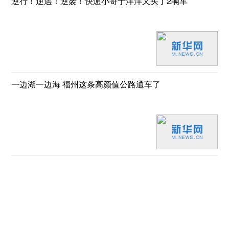
逆行！逆遇！逆袭！快递小哥于洋洋又买了2辆车
一边湖一边海 福州这条高颜值公路通车了