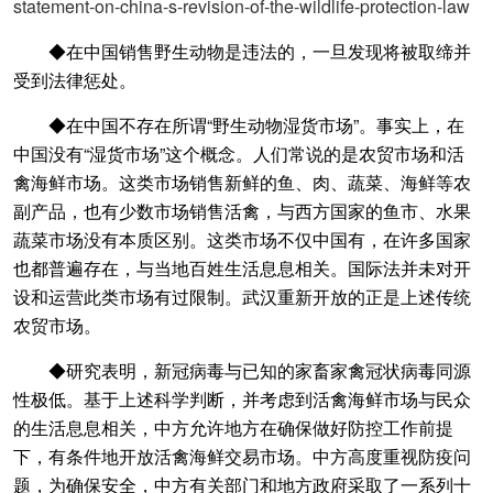
statement-on-china-s-revision-of-the-wildlife-protection-law
◆在中国销售野生动物是违法的，一旦发现将被取缔并
受到法律惩处。
◆在中国不存在所谓“野生动物湿货市场”。事实上，在
中国没有“湿货市场”这个概念。人们常说的是农贸市场和活
禽海鲜市场。这类市场销售新鲜的鱼、肉、蔬菜、海鲜等农
副产品，也有少数市场销售活禽，与西方国家的鱼市、水果
蔬菜市场没有本质区别。这类市场不仅中国有，在许多国家
也都普遍存在，与当地百姓生活息息相关。国际法并未对开
设和运营此类市场有过限制。武汉重新开放的正是上述传统
农贸市场。
◆研究表明，新冠病毒与已知的家畜家禽冠状病毒同源
性极低。基于上述科学判断，并考虑到活禽海鲜市场与民众
的生活息息相关，中方允许地方在确保做好防控工作前提
下，有条件地开放活禽海鲜交易市场。中方高度重视防疫问
题，为确保安全，中方有关部门和地方政府采取了一系列十