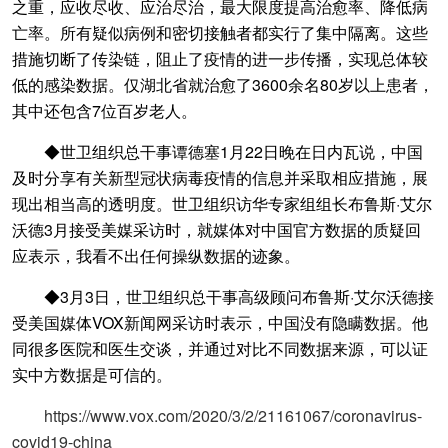
之重，应收尽收、应治尽治，最大限度提高治愈率、降低病
亡率。所有疑似病例和密切接触者都实行了集中隔离。这些
措施切断了传染链，阻止了疫情的进一步传播，实现总体较
低的感染数据。仅湖北省就治愈了3600余名80岁以上患者，
其中还包含7位百岁老人。
◆世卫组织总干事谭德塞1月22日晚在日内瓦说，中国
及时分享有关新型冠状病毒疫情的信息并采取相应措施，展
现出相当高的透明度。世卫组织访华专家组组长布鲁斯·艾尔
沃德3月接受美媒采访时，就媒体对中国官方数据的质疑回
应表示，我看不出任何操纵数据的迹象。
◆3月3日，世卫组织总干事高级顾问布鲁斯·艾尔沃德接
受美国媒体VOX新闻网采访时表示，中国没有隐瞒数据。他
同很多医院和医生交谈，并通过对比不同数据来源，可以证
实中方数据是可信的。
https://www.vox.com/2020/3/2/21161067/coronavirus-
covid19-china