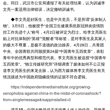
会。同日，武汉市公安局通报了有关处理结果，认为训诫李
文亮一案适用法律错误，决定撤销训诫书。
◆李文亮是好医生，也是中共党员，不是所谓“反体制人
物”。3月5日，他被授予“全国卫生健康系统新冠肺炎疫情防
控工作先进个人”称号，4月2日被评定为烈士。给李文亮医生
贴上对抗体制的“英雄”“觉醒者”等标签，是对李医生及其家人
的极大不尊重，是极不道德的政治操弄。4月28日，共青团
中央、全国青联共同颁授第24届“中国青年五四奖章”，表彰
青年中的优秀典型和模范代表。李文亮医生被追授“中国青年
五四奖章”。“独立传媒研究所”详细调查了媒体如何不公正报
道李文亮医生的来龙去脉，认为西方媒体将李文亮医生有关
情况描述为中国政府隐瞒疫情的证据不符合逻辑。
https://independentmediainstitute.org/growing-
xenophobia-against-china-in-the-midst-of-coronashock/?
from=singlemessage&isappinstalled=0
谎言10：中国太晚提供关于病毒人传人的信息，导致美