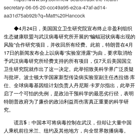
secretary-06-05-20-ccc49a95-e2ca-47af-ad14-
aa31d75ab92b?q=Matt%20Hancock
◆4月24日，美国国立卫生研究院宣布终止非盈利组织
生态健康联盟与武汉病毒研究所开展的“蝙蝠冠状病毒出现的
风险”合作研究项目，并收回所有经费。此前，特朗普在4月
17日的新闻发布会上以病毒“实验室泄露”为由，要求取消给
予武汉病毒研究所经费支持的所有项目，仅7天后美国国立
卫生研究院就作出了这一决定。此举招致美科学界广泛质疑
与批评。波士顿大学国家新型传染病实验室副主任杰拉德·库
仕、全球病毒基因组计划负责人丹尼斯·卡罗尔指出，此举开
启了一个可怕的先例，是政治干预科学的最恶劣行径，表明
特朗普政府为了廉价的政治利益而伤害真正重要的科学研
究。
谎言5：中国本可将病毒控制在武汉，但却让大量中国
人乘机前往米兰、纽约及其他地方，向全世界散播病毒。