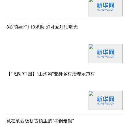
3岁萌娃打110求助 超可爱对话曝光
【“飞阅”中国】“山沟沟”变身乡村治理示范村
藏在滇西板桥古镇里的“乌铜走银”