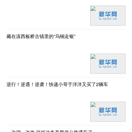
藏在滇西板桥古镇里的“乌铜走银”
逆行！逆遇！逆袭！快递小哥于洋洋又买了2辆车