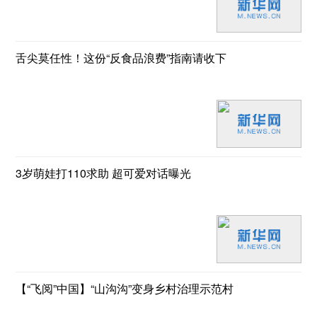
舌尖莫任性！这份“反食品浪费”指南请收下
3岁萌娃打110求助 超可爱对话曝光
【“飞阅”中国】“山沟沟”变身乡村治理示范村