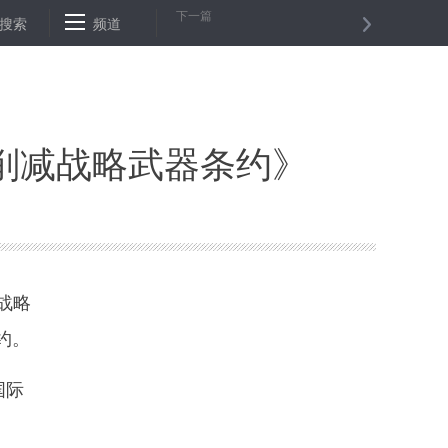
下一篇
前已救起2人
搜索
频道
安徽巢湖逼近警戒水位 江西33万多人受灾
端午假期
削减战略武器条约》
战略
约。
国际