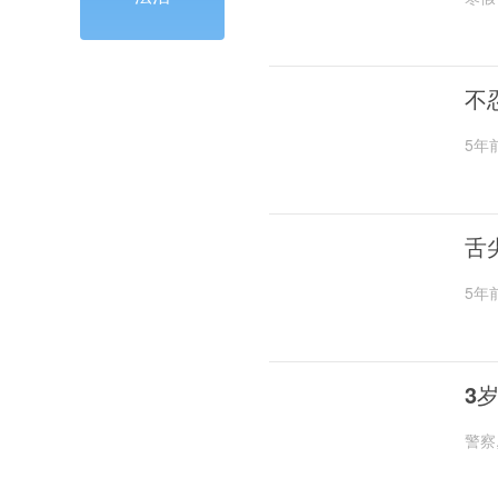
不
5年
舌
5年
3
警察