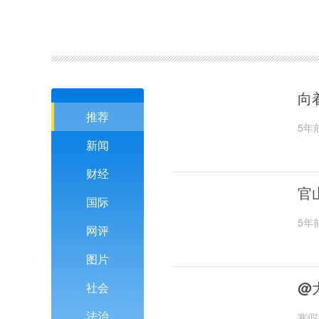
向
推荐
5年
新闻
财经
官
国际
5年
网评
图片
@
社会
法治
寒假