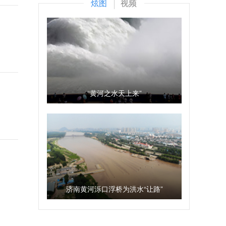
炫图
视频
“黄河之水天上来”
济南黄河泺口浮桥为洪水“让路”