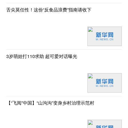
舌尖莫任性！这份“反食品浪费”指南请收下
3岁萌娃打110求助 超可爱对话曝光
【“飞阅”中国】“山沟沟”变身乡村治理示范村