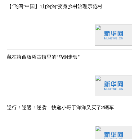
【“飞阅”中国】“山沟沟”变身乡村治理示范村
藏在滇西板桥古镇里的“乌铜走银”
逆行！逆遇！逆袭！快递小哥于洋洋又买了2辆车