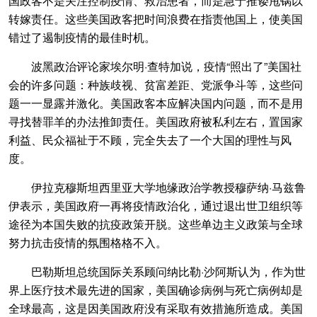
国政客不是关注控制疫情、救治患者，而是急于推诿甩锅以
转嫁责任。这些美国政客把时间浪费在指责他国上，使美国
错过了遏制疫情的最佳时机。
波黑政治评论家埃尔明·查特加说，疫情“照出了”美国社
会的许多问题：种族歧视、贫富差距、党派争斗等，这些问
题一一显露并激化。美国政客本应解决国内问题，而不是用
寻找替罪羊的办法推卸责任。美国政府被私利左右，置国家
利益、民众福祉于不顾，完全失去了一个大国的理性与风
度。
伊拉克穆斯坦西里亚大学地缘政治学教授穆萨纳·马兹鲁
伊表示，美国政府一再将疫情政治化，通过退出世卫组织等
途径为本国失败的抗疫政策开脱。这些单边主义政策与全球
努力抗击疫情的氛围格格不入。
巴勒斯坦总统国际关系顾问纳比勒·沙阿斯认为，作为世
界上医疗技术最先进的国家，美国确诊病例与死亡病例却是
全球最高，这是因美国政府没有采取有效措施所造成。美国