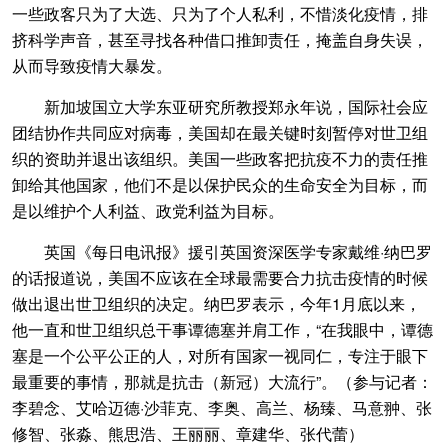
一些政客只为了大选、只为了个人私利，不惜淡化疫情，排
挤科学声音，甚至寻找各种借口推卸责任，掩盖自身失误，
从而导致疫情大暴发。
新加坡国立大学东亚研究所教授郑永年说，国际社会应
团结协作共同应对病毒，美国却在最关键时刻暂停对世卫组
织的资助并退出该组织。美国一些政客把抗疫不力的责任推
卸给其他国家，他们不是以保护民众的生命安全为目标，而
是以维护个人利益、政党利益为目标。
英国《每日电讯报》援引英国资深医学专家戴维·纳巴罗
的话报道说，美国不应该在全球最需要合力抗击疫情的时候
做出退出世卫组织的决定。纳巴罗表示，今年1月底以来，
他一直和世卫组织总干事谭德塞并肩工作，“在我眼中，谭德
塞是一个公平公正的人，对所有国家一视同仁，专注于眼下
最重要的事情，那就是抗击（新冠）大流行”。（参与记者：
李碧念、艾哈迈德·沙菲克、李奥、高兰、杨臻、马意翀、张
修智、张淼、熊思浩、王丽丽、章建华、张代蕾）