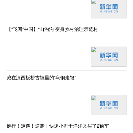
【“飞阅”中国】“山沟沟”变身乡村治理示范村
藏在滇西板桥古镇里的“乌铜走银”
逆行！逆遇！逆袭！快递小哥于洋洋又买了2辆车