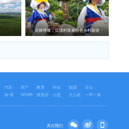
吉林珲春：边境村发展特色乡村旅游
汽车
房产
教育
科技
能源
论坛
舆 情
VR/AR
微视评
公益
无人机
一带一路
关注我们