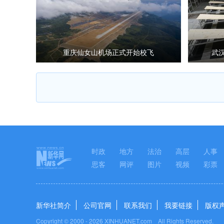
重庆仙女山机场正式开始校飞
武
时政
地方
法治
高层
人事
思客
网评
图片
视频
彩票
新华社简介
公司官网
联系我们
我要链接
版权
Copyright © 2000 -
2026 XINHUANET.com All Rights Reserved.