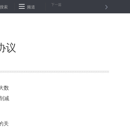
下一篇
女）任杭州市委副书记
搜索
频道
坦桑尼亚西北部发生一起交通事故 至少8人死
协议
大数
削减
的关