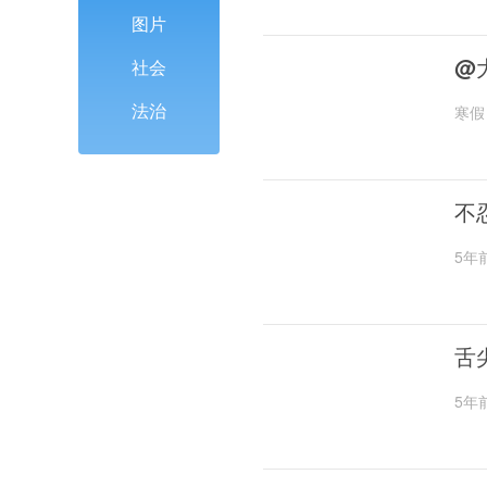
图片
@
社会
法治
寒假
不
5年
舌
5年