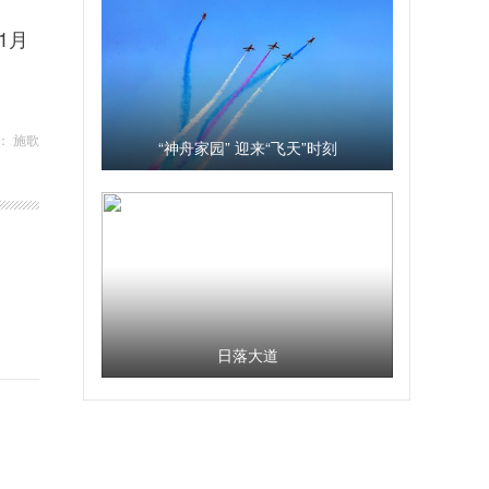
1月
： 施歌
“神舟家园” 迎来“飞天”时刻
日落大道