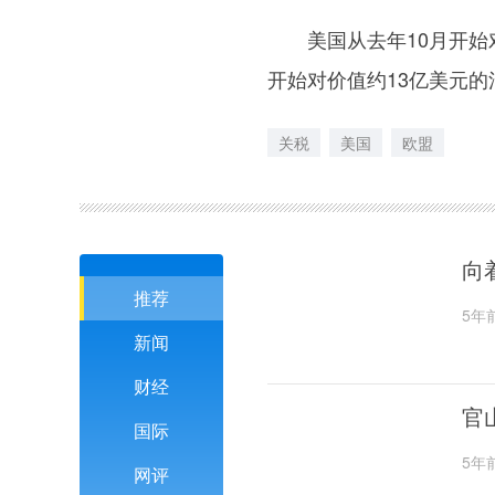
美国从去年10月开始对
开始对价值约13亿美元
关税
美国
欧盟
向
推荐
5年
新闻
财经
官
国际
5年
网评