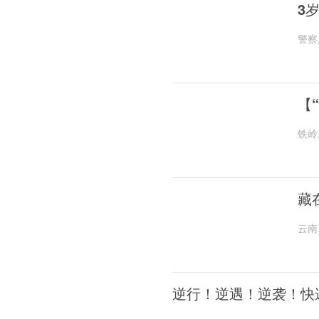
3
警察
【
铁岭
藏
云南
逆行！逆遇！逆袭！快