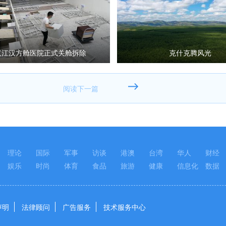
汉江汉方舱医院正式关舱拆除
克什克腾风光
理论
国际
军事
访谈
港澳
台湾
华人
财经
娱乐
时尚
体育
食品
旅游
健康
信息化
数据
声明
法律顾问
广告服务
技术服务中心