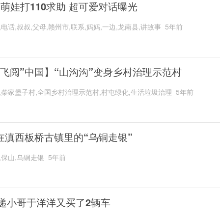
岁萌娃打110求助 超可爱对话曝光
,电话,叔叔,父母,赣州市,联系,妈妈,一边,龙南县,讲故事
5年前
“飞阅”中国】“山沟沟”变身乡村治理示范村
,柴家堡子村,全国乡村治理示范村,村屯绿化,生活垃圾治理
5年前
在滇西板桥古镇里的“乌铜走银”
,保山,乌铜走银
5年前
递小哥于洋洋又买了2辆车