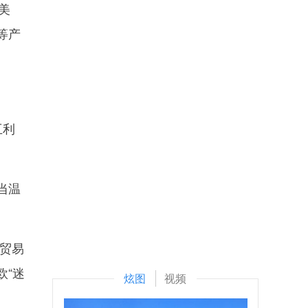
美
等产
互利
当温
贸易
欧“迷
炫图
视频