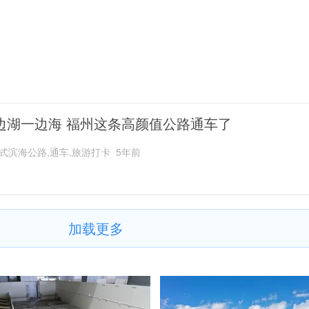
边湖一边海 福州这条高颜值公路通车了
式滨海公路,通车,旅游打卡
5年前
加载更多