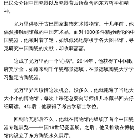
巴民众介绍中国瓷器以及瓷器背后所蕴含的东方哲学和精
神。
尤万里供职于古巴国家装饰艺术博物馆。十几年前，他
偶然接触到馆藏的中国艺术品。面对1000多件精妙绝伦的中
国瓷器，他顿时着了迷，如饥似渴地穿梭于各大图书馆，寻
觅研究中国陶瓷的文献，却收获寥寥。
这成了尤万里的一个“心病”。2014年，他获得了中国政
府奖学金，如愿来到千年瓷都景德镇，在景德镇陶瓷大学学
习鉴定古陶瓷器。
尤万里异常珍惜这次机会。没多久，他就跑遍了当地大
大小小的博物馆，每次上课还总要向导师借几本藏书回去仔
细研读。4年后，他获得了考古学硕士学位。
回到哈瓦那后不久，他就在博物馆内组织了首个中国瓷
器专题展览——中国18世纪瓷器展。之后，他又推动在博物
馆内设立了东方陶瓷永久展厅。