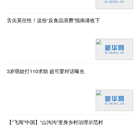
舌尖莫任性！这份“反食品浪费”指南请收下
3岁萌娃打110求助 超可爱对话曝光
【“飞阅”中国】“山沟沟”变身乡村治理示范村