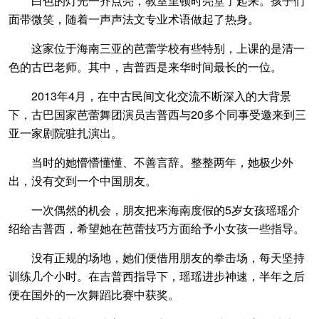
白色的灯光一齐点亮，教室里顿时亮堂了起来。孩子们
面带微笑，随着一声声法文专业术语做起了热身。
这家位于海南三亚的芭蕾学校有些特别，上课的是清一
色的古巴老师。其中，吉普西是来华时间最长的一位。
2013年4月，在中古民间文化交流不断深入的大背景
下，古巴国家芭蕾舞团演员吉普西与20多个同事受邀来到三
亚一家剧院驻扎演出。
当时的她懵懵懂懂、不善言辞。整整两年，她极少外
出，没有交到一个中国朋友。
一次偶然的机会，朋友把来海南度假的5岁女孩瑶瑶介
绍给吉普西，希望她在芭蕾技巧方面给予小女孩一些指导。
没有正规的场地，她们便借用朋友的拳击场，每天坚持
训练几个小时。在吉普西指导下，瑶瑶进步神速，半年之后
便在国外的一次舞蹈比赛中获奖。