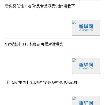
舌尖莫任性！这份“反食品浪费”指南请收下
3岁萌娃打110求助 超可爱对话曝光
【“飞阅”中国】“山沟沟”变身乡村治理示范村