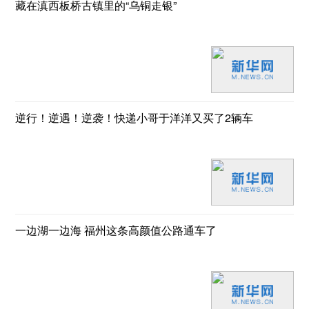
藏在滇西板桥古镇里的“乌铜走银”
逆行！逆遇！逆袭！快递小哥于洋洋又买了2辆车
一边湖一边海 福州这条高颜值公路通车了