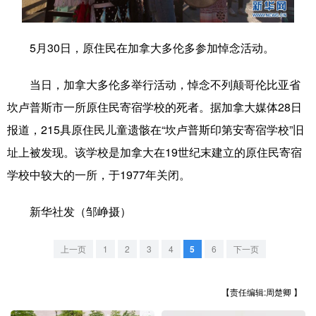
学术中国
乡村振兴
银龄
溯源中国
5月30日，原住民在加拿大多伦多参加悼念活动。
城市
旅游
能源
会展
当日，加拿大多伦多举行活动，悼念不列颠哥伦比亚省
彩票
娱乐
时尚
悦读
坎卢普斯市一所原住民寄宿学校的死者。据加拿大媒体28日
公益
一带一路
亚太网
上市公司
报道，215具原住民儿童遗骸在“坎卢普斯印第安寄宿学校”旧
文化产业
址上被发现。该学校是加拿大在19世纪末建立的原住民寄宿
学校中较大的一所，于1977年关闭。
地方频道
新华社发（邹峥摄）
北京
天津
河北
山西
上一页
1
2
3
4
5
6
下一页
辽宁
吉林
上海
江苏
浙江
安徽
福建
江西
【责任编辑:周楚卿 】