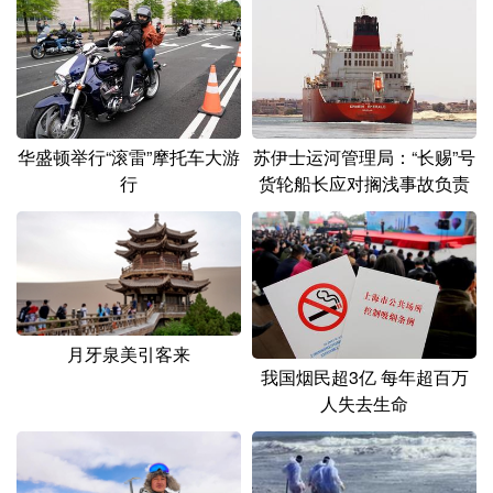
山东
河南
湖北
湖南
广东
广西
海南
重庆
四川
贵州
云南
西藏
陕西
甘肃
青海
宁夏
华盛顿举行“滚雷”摩托车大游
苏伊士运河管理局：“长赐”号
行
货轮船长应对搁浅事故负责
新疆
内蒙古
黑龙江
多语种频道
English
Español
Français
عربى
月牙泉美引客来
Русский язык
日本語
한국어
我国烟民超3亿 每年超百万
人失去生命
Deutsch
Português