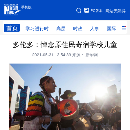
手机版
手机版
PC版本
网站无障碍
网站地图
首页
学习进行时
高层
时政
人事
国际
财
多伦多：悼念原住民寄宿学校儿童
学习进行时
高层
时政
人事
2021-05-31 13:54:39
来源： 新华网
国际
财经
网评
港澳
台湾
思客智库
全球连线
教育
科技
科创
量子
体育
文化
书画
健康
军事
访谈
视频
图片
政务
法律
中央文件
金融
汽车
食品
人居
信息化
数字经济