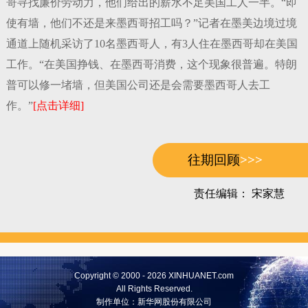
哥寻找廉价劳动力，他们给出的薪水不足美国工人一半。“即
使有墙，他们不还是来墨西哥招工吗？”记者在墨美边境过境
通道上随机采访了10名墨西哥人，有3人住在墨西哥却在美国
工作。“在美国挣钱、在墨西哥消费，这个现象很普遍。特朗
普可以修一堵墙，但美国公司还是会需要墨西哥人去工
作。”
[点击详细]
往期回顾
>>>
责任编辑： 宋家慧
Copyright © 2000 - 2026
XINHUANET.com
All Rights Reserved.
制作单位：
新华网股份有限公司