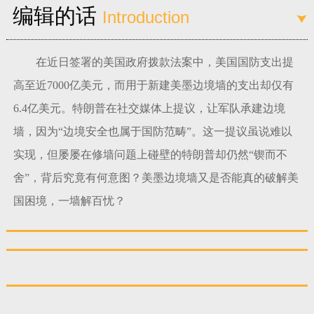
编辑的话
Introduction
富媒体
摄影
新华广播
新华电视中文
新华电视英文
返回PC
在近日签署的美国政府拨款法案中，美国国防支出提
高至近7000亿美元，而用于新建美墨边境墙的支出却仅有
6.4亿美元。特朗普在社交媒体上提议，让军队承建边境
墙，因为“边境安全也属于国防范畴”。这一提议虽说难以
实现，但屡屡在修墙问题上碰壁的特朗普却仍然“锲而不
舍”，背后究竟有何意图？美墨边境墙又是否能真的破解美
国困境，一墙解百忧？