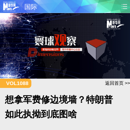
国际
首页
时政
国际
财经
娱乐
体育
人事
教育
时尚
思客
地方
法治
港澳
台湾
华人
汽车
科技
能源
房产
公司
VOL1088
返回首页 >>
图片
视频
彩票
食品
想拿军费修边境墙？特朗普
旅游
健康
信息化
数据
如此执拗到底图啥
金融
公益
军事
无人机