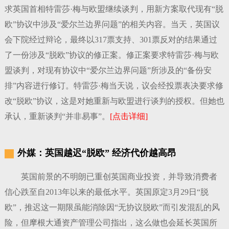
求英国首相特雷莎·梅与欧盟继续谈判，用新方案取代现有“脱
欧”协议中涉及“爱尔兰边界问题”的相关内容。当天，英国议
会下院经过辩论，最终以317票支持、301票反对的结果通过
了一份涉及“脱欧”协议的修正案。修正案要求特雷莎·梅与欧
盟谈判，对现有协议中“爱尔兰边界问题”所涉及的“备份安
排”内容进行修订。特雷莎·梅当天说，议会经投票表决要求修
改“脱欧”协议，这是对她重新与欧盟进行谈判的授权。但她也
承认，重新谈判“并非易事”。
[点击详细]
外媒：英国越迟“脱欧” 经济代价越高昂
英国前景的不明朗已重创英国商业投资，并导致消费者
信心跌至自2013年以来的最低水平。英国原定3月29日“脱
欧”，推迟这一期限虽能消除因“无协议脱欧”而引发混乱的风
险，但摩根大通资产管理公司指出，这么做也会延长英国所