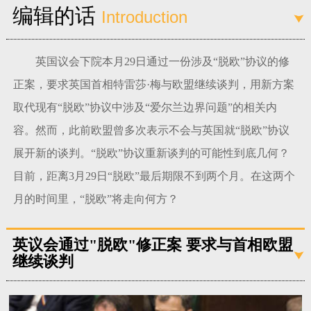
编辑的话
Introduction
富媒体
摄影
新华广播
新华电视中文
新华电视英文
返回PC
英国议会下院本月29日通过一份涉及“脱欧”协议的修
正案，要求英国首相特雷莎·梅与欧盟继续谈判，用新方案
取代现有“脱欧”协议中涉及“爱尔兰边界问题”的相关内
容。然而，此前欧盟曾多次表示不会与英国就“脱欧”协议
展开新的谈判。“脱欧”协议重新谈判的可能性到底几何？
目前，距离3月29日“脱欧”最后期限不到两个月。在这两个
月的时间里，“脱欧”将走向何方？
英议会通过"脱欧"修正案 要求与首相欧盟
继续谈判