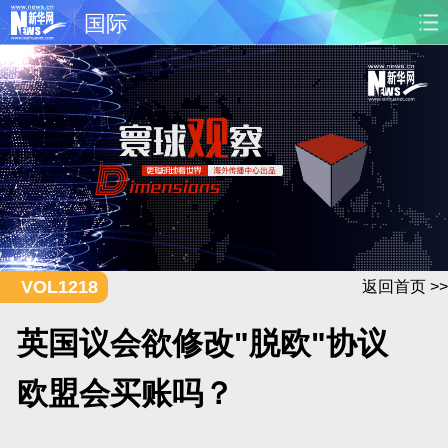
国际
首页
时政
国际
财经
娱乐
体育
人事
教育
时尚
思客
地方
法治
港澳
台湾
华人
汽车
科技
能源
房产
公司
VOL1218
返回首页 >>
图片
视频
彩票
食品
英国议会欲修改"脱欧"协议
旅游
健康
信息化
数据
欧盟会买账吗？
金融
公益
军事
无人机