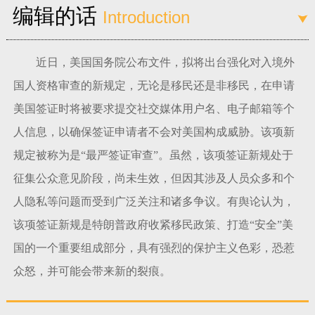
编辑的话
Introduction
富媒体
摄影
新华广播
新华电视中文
新华电视英文
返回PC
近日，美国国务院公布文件，拟将出台强化对入境外
国人资格审查的新规定，无论是移民还是非移民，在申请
美国签证时将被要求提交社交媒体用户名、电子邮箱等个
人信息，以确保签证申请者不会对美国构成威胁。该项新
规定被称为是“最严签证审查”。虽然，该项签证新规处于
征集公众意见阶段，尚未生效，但因其涉及人员众多和个
人隐私等问题而受到广泛关注和诸多争议。有舆论认为，
该项签证新规是特朗普政府收紧移民政策、打造“安全”美
国的一个重要组成部分，具有强烈的保护主义色彩，恐惹
众怒，并可能会带来新的裂痕。