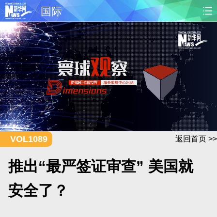
国际
首页
时政
国际
财经
娱乐
体育
人事
教育
时尚
思客
地方
法治
港澳
台湾
华人
汽车
科技
能源
房产
公司
VOL1089
返回首页 >>
图片
视频
彩票
食品
推出“最严签证审查” 美国就
旅游
健康
信息化
数据
安全了？
金融
公益
军事
无人机