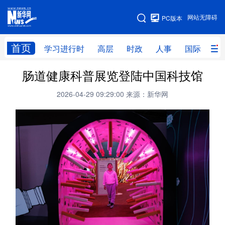
手机版
网站无障碍
PC版本
网站地图
首页
学习进行时
高层
时政
人事
国际
财
肠道健康科普展览登陆中国科技馆
学习进行时
高层
时政
人事
2026-04-29 09:29:00
来源：新华网
国际
财经
网评
港澳
台湾
思客智库
全球连线
教育
科技
科创
量子
体育
文化
书画
健康
军事
访谈
视频
图片
政务
法律
中央文件
金融
汽车
食品
人居
信息化
数字经济