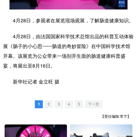
学术中国
乡村振兴
银龄
溯源中国
4月28日，参观者在展览现场观展，了解肠道健康知识。
城市
旅游
能源
会展
4月28日，由法国国家科学技术总馆出品的科普互动体验
彩票
娱乐
时尚
悦读
展《肠子的小心思——肠道的奇妙冒险》在中国科学技术馆
公益
一带一路
亚太网
上市公司
开幕。该展览为公众带来一场别开生面的肠道健康科普盛
文化产业
宴，将展出至8月16日。
新华社记者 金立旺 摄
地方频道
北京
天津
河北
山西
1
2
3
4
5
下一页
辽宁
吉林
上海
江苏
【责任编辑:常宁】
浙江
安徽
福建
江西