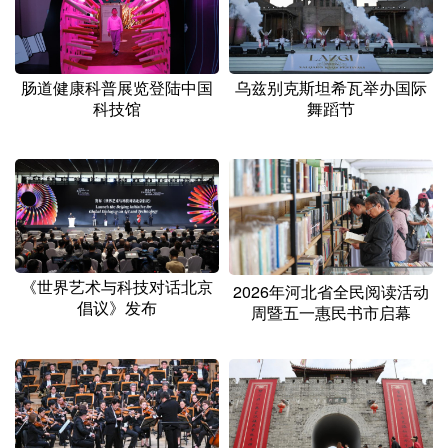
山东
河南
湖北
湖南
广东
广西
海南
重庆
乌兹别克斯坦希瓦举办国际
肠道健康科普展览登陆中国
四川
贵州
云南
西藏
舞蹈节
科技馆
陕西
甘肃
青海
宁夏
新疆
内蒙古
黑龙江
多语种频道
《世界艺术与科技对话北京
English
Español
Français
عربى
2026年河北省全民阅读活动
倡议》发布
周暨五一惠民书市启幕
Русский язык
日本語
한국어
Deutsch
Português