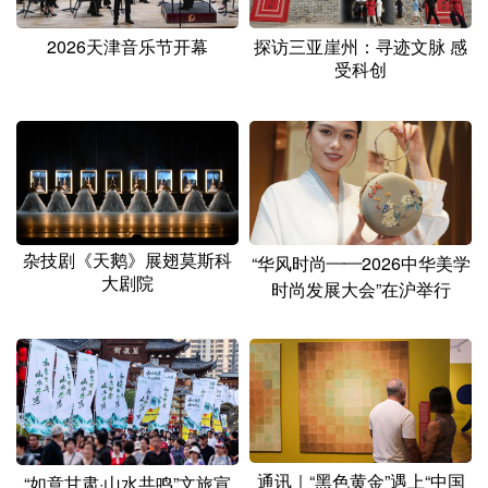
2026天津音乐节开幕
探访三亚崖州：寻迹文脉 感
受科创
杂技剧《天鹅》展翅莫斯科
“华风时尚——2026中华美学
大剧院
时尚发展大会”在沪举行
通讯｜“黑色黄金”遇上“中国
“如意甘肃·山水共鸣”文旅宣