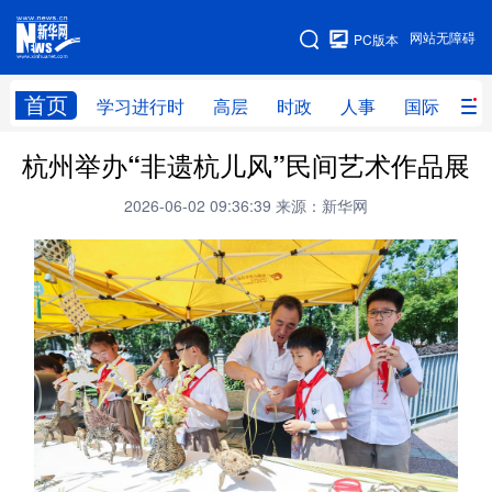
手机版
网站无障碍
PC版本
网站地图
首页
学习进行时
高层
时政
人事
国际
财
杭州举办“非遗杭儿风”民间艺术作品展
学习进行时
高层
时政
人事
2026-06-02 09:36:39
来源：新华网
国际
财经
网评
港澳
台湾
思客智库
全球连线
教育
科技
科创
量子
体育
文化
书画
健康
军事
访谈
视频
图片
政务
法律
中央文件
金融
汽车
食品
人居
信息化
数字经济