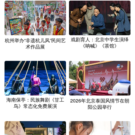
山东
河南
湖北
湖南
广东
广西
海南
重庆
四川
贵州
云南
西藏
陕西
甘肃
青海
宁夏
戏剧育人：北京中学生演绎
杭州举办“非遗杭儿风”民间艺
《呐喊》《茶馆》
术作品展
新疆
内蒙古
黑龙江
多语种频道
English
Español
Français
عربى
海南保亭：民族舞剧《甘工
Русский язык
日本語
한국어
2026年北京泰国风情节在朝
鸟》常态化免费展演
阳公园举行
Deutsch
Português