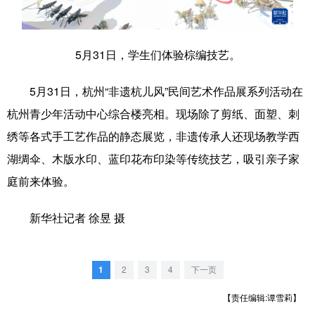
学术中国
乡村振兴
银龄
溯源中国
5月31日，学生们体验棕编技艺。
城市
旅游
能源
会展
彩票
娱乐
时尚
悦读
5月31日，杭州“非遗杭儿风”民间艺术作品展系列活动在
杭州青少年活动中心综合楼亮相。现场除了剪纸、面塑、刺
公益
一带一路
亚太网
上市公司
绣等各式手工艺作品的静态展览，非遗传承人还现场教学西
文化产业
湖绸伞、木版水印、蓝印花布印染等传统技艺，吸引亲子家
庭前来体验。
地方频道
新华社记者 徐昱 摄
北京
天津
河北
山西
辽宁
吉林
上海
江苏
1
2
3
4
下一页
浙江
安徽
福建
江西
【责任编辑:谭雪莉】