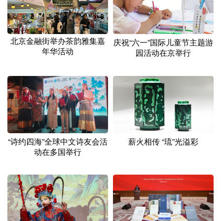
北京金融街举办茶韵雅集嘉
庆祝“六一”国际儿童节主题游
年华活动
园活动在京举行
“诗约四海”全球中文诗友会活
薪火相传 “琉”光溢彩
动在多国举行