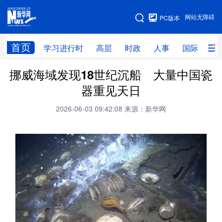
手机版
网站无障碍
PC版本
网站地图
首页
学习进行时
高层
时政
人事
国际
财
挪威海域发现18世纪沉船 大量中国瓷
学习进行时
高层
时政
人事
器重见天日
国际
财经
网评
港澳
2026-06-03 09:42:08
来源：新华网
台湾
思客智库
全球连线
教育
科技
科创
量子
体育
文化
书画
健康
军事
访谈
视频
图片
政务
法律
中央文件
金融
汽车
食品
人居
信息化
数字经济