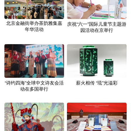
北京金融街举办茶韵雅集嘉
庆祝“六一”国际儿童节主题游
年华活动
园活动在京举行
“诗约四海”全球中文诗友会活
薪火相传 “琉”光溢彩
动在多国举行