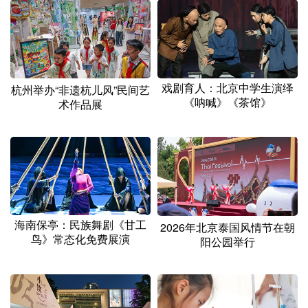
山东
河南
湖北
湖南
广东
广西
海南
重庆
四川
贵州
云南
西藏
戏剧育人：北京中学生演绎
杭州举办“非遗杭儿风”民间艺
陕西
甘肃
青海
宁夏
《呐喊》《茶馆》
术作品展
新疆
内蒙古
黑龙江
多语种频道
English
Español
Français
عربى
海南保亭：民族舞剧《甘工
2026年北京泰国风情节在朝
Русский язык
日本語
한국어
鸟》常态化免费展演
阳公园举行
Deutsch
Português