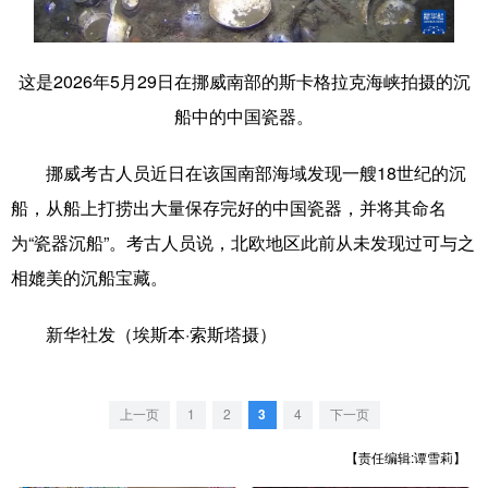
学术中国
乡村振兴
银龄
溯源中国
这是2026年5月29日在挪威南部的斯卡格拉克海峡拍摄的沉
城市
旅游
能源
会展
船中的中国瓷器。
彩票
娱乐
时尚
悦读
挪威考古人员近日在该国南部海域发现一艘18世纪的沉
公益
一带一路
亚太网
上市公司
船，从船上打捞出大量保存完好的中国瓷器，并将其命名
文化产业
为“瓷器沉船”。考古人员说，北欧地区此前从未发现过可与之
相媲美的沉船宝藏。
地方频道
新华社发（埃斯本·索斯塔摄）
北京
天津
河北
山西
辽宁
吉林
上海
江苏
上一页
1
2
3
4
下一页
浙江
安徽
福建
江西
【责任编辑:谭雪莉】