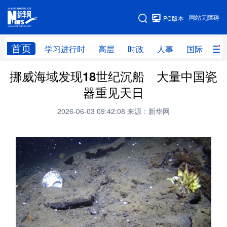
手机版
网站无障碍
PC版本
网站地图
首页
学习进行时
高层
时政
人事
国际
财
挪威海域发现18世纪沉船 大量中国瓷
学习进行时
高层
时政
人事
器重见天日
国际
财经
网评
港澳
2026-06-03 09:42:08
来源：新华网
台湾
思客智库
全球连线
教育
科技
科创
量子
体育
文化
书画
健康
军事
访谈
视频
图片
政务
法律
中央文件
金融
汽车
食品
人居
信息化
数字经济