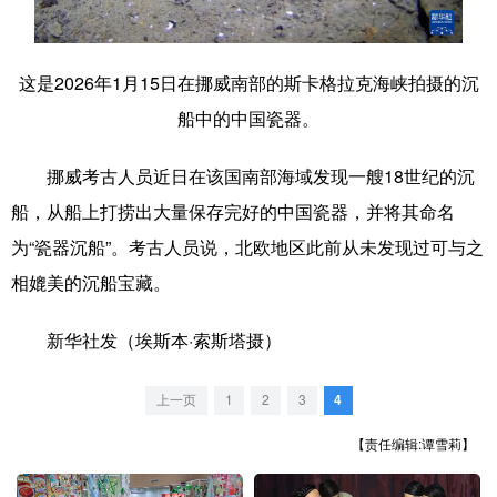
学术中国
乡村振兴
银龄
溯源中国
这是2026年1月15日在挪威南部的斯卡格拉克海峡拍摄的沉
城市
旅游
能源
会展
船中的中国瓷器。
彩票
娱乐
时尚
悦读
挪威考古人员近日在该国南部海域发现一艘18世纪的沉
公益
一带一路
亚太网
上市公司
船，从船上打捞出大量保存完好的中国瓷器，并将其命名
文化产业
为“瓷器沉船”。考古人员说，北欧地区此前从未发现过可与之
相媲美的沉船宝藏。
地方频道
新华社发（埃斯本·索斯塔摄）
北京
天津
河北
山西
上一页
1
2
3
4
辽宁
吉林
上海
江苏
【责任编辑:谭雪莉】
浙江
安徽
福建
江西