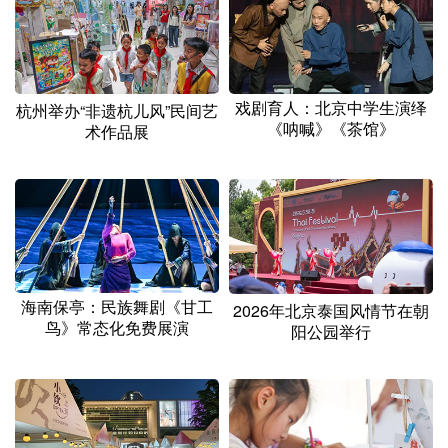
山东
河南
湖北
湖南
广东
广西
海南
重庆
四川
贵州
云南
西藏
戏剧育人：北京中学生演绎
杭州举办“非遗杭儿风”民间艺
《呐喊》《茶馆》
陕西
甘肃
青海
宁夏
术作品展
新疆
内蒙古
黑龙江
多语种频道
English
Español
Français
عربى
海南保亭：民族舞剧《甘工
2026年北京泰国风情节在朝
鸟》常态化免费展演
阳公园举行
Русский язык
日本語
한국어
Deutsch
Português