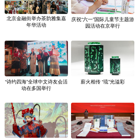
北京金融街举办茶韵雅集嘉
庆祝“六一”国际儿童节主题游
年华活动
园活动在京举行
“诗约四海”全球中文诗友会活
薪火相传 “琉”光溢彩
动在多国举行