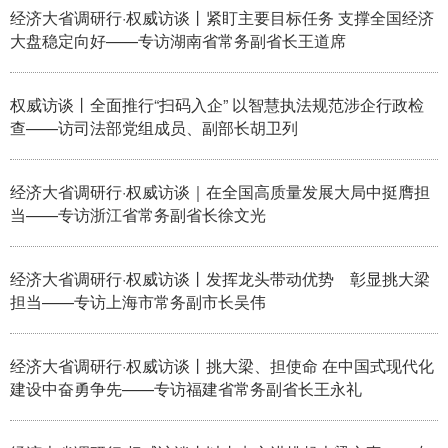
经济大省调研行·权威访谈丨紧盯主要目标任务 支撑全国经济
大盘稳定向好——专访湖南省常务副省长王道席
学术中国
乡村振兴
银龄
溯源中国
城市
旅游
能源
会展
权威访谈丨全面推行“扫码入企” 以智慧执法规范涉企行政检
彩票
娱乐
时尚
悦读
查——访司法部党组成员、副部长胡卫列
公益
一带一路
亚太网
上市公司
经济大省调研行·权威访谈｜在全国高质量发展大局中挺膺担
文化产业
当——专访浙江省常务副省长徐文光
经济大省调研行·权威访谈丨发挥龙头带动优势 彰显挑大梁
地方频道
担当——专访上海市常务副市长吴伟
北京
天津
河北
山西
经济大省调研行·权威访谈丨挑大梁、担使命 在中国式现代化
辽宁
吉林
上海
江苏
建设中奋勇争先——专访福建省常务副省长王永礼
浙江
安徽
福建
江西