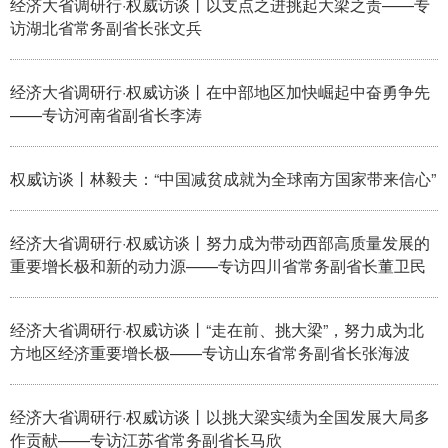
经济大省调研行·权威访谈丨以支点之进挑起大梁之责——专
山东
河南
湖北
湖南
访湖北省常务副省长张文兵
广东
广西
海南
重庆
经济大省调研行·权威访谈丨在中部地区加快崛起中奋勇争先
四川
贵州
云南
西藏
——专访河南省副省长李涛
陕西
甘肃
青海
宁夏
新疆
内蒙古
黑龙江
权威访谈丨林毅夫：“中国减贫成就为全球南方国家带来信心”
经济大省调研行·权威访谈丨努力成为带动西部高质量发展的
多语种频道
重要增长极和新的动力源——专访四川省常务副省长董卫民
English
Español
Français
عربى
经济大省调研行·权威访谈丨“走在前、挑大梁”，努力成为北
Русский язык
日本語
한국어
方地区经济重要增长极——专访山东省常务副省长张海波
Deutsch
Português
经济大省调研行·权威访谈丨以挑大梁实绩为全国发展大局多
作贡献——专访江苏省常务副省长马欣