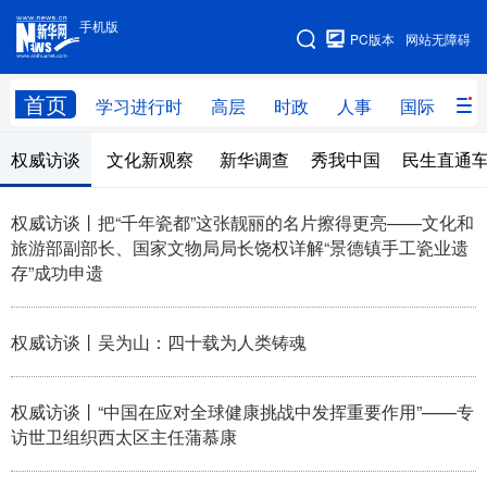
手机版
手机版
PC版本
网站无障碍
网站地图
首页
学习进行时
高层
时政
人事
国际
财
权威访谈
文化新观察
新华调查
秀我中国
民生直通
学习进行时
高层
时政
人事
国际
财经
网评
港澳
权威访谈丨把“千年瓷都”这张靓丽的名片擦得更亮——文化和
旅游部副部长、国家文物局局长饶权详解“景德镇手工瓷业遗
台湾
思客智库
全球连线
教育
存”成功申遗
科技
科创
量子
体育
权威访谈丨吴为山：四十载为人类铸魂
文化
书画
健康
军事
访谈
视频
图片
政务
权威访谈丨“中国在应对全球健康挑战中发挥重要作用”——专
访世卫组织西太区主任蒲慕康
法律
中央文件
金融
汽车
食品
人居
信息化
数字经济