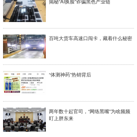
揭秘“AI换脸”诈骗黑色产业链
学术中国
乡村振兴
银龄
溯源中国
城市
旅游
能源
会展
百吨大货车高速口闯卡，藏着什么秘密
彩票
娱乐
时尚
悦读
公益
一带一路
亚太网
上市公司
文化产业
“体测神药”热销背后
地方频道
北京
天津
河北
山西
两年数十起官司，“网络黑嘴”为啥频频
辽宁
吉林
上海
江苏
盯上胖东来
浙江
安徽
福建
江西