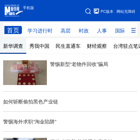
手机版
手机版
PC版本
网站无障碍
网站地图
首页
学习进行时
高层
时政
人事
国际
财
新华调查
秀我中国
民生直通车
财经观察
台湾驻点笔
学习进行时
高层
时政
人事
国际
财经
网评
港澳
警惕新型“老物件回收”骗局
台湾
思客智库
全球连线
教育
科技
科创
量子
体育
文化
书画
健康
军事
如何斩断偷拍黑色产业链
访谈
视频
图片
政务
警惕海外求职“淘金陷阱”
法律
中央文件
金融
汽车
食品
人居
信息化
数字经济