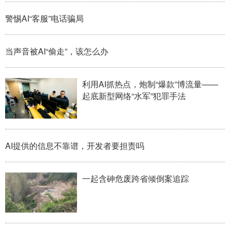
山东
河南
湖北
湖南
警惕AI“客服”电话骗局
广东
广西
海南
重庆
四川
贵州
云南
西藏
当声音被AI“偷走”，该怎么办
陕西
甘肃
青海
宁夏
利用AI抓热点，炮制“爆款”博流量——
新疆
内蒙古
黑龙江
起底新型网络“水军”犯罪手法
多语种频道
AI提供的信息不靠谱，开发者要担责吗
English
Español
Français
عربى
Русский язык
日本語
한국어
一起含砷危废跨省倾倒案追踪
Deutsch
Português