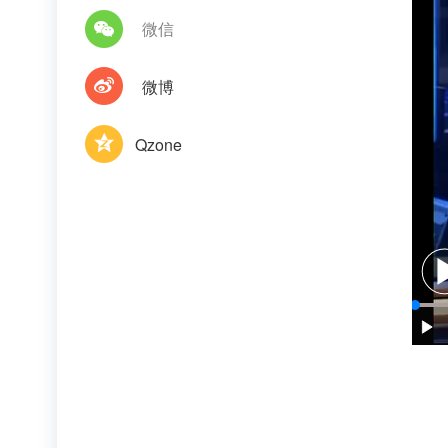
微信
微博
Qzone