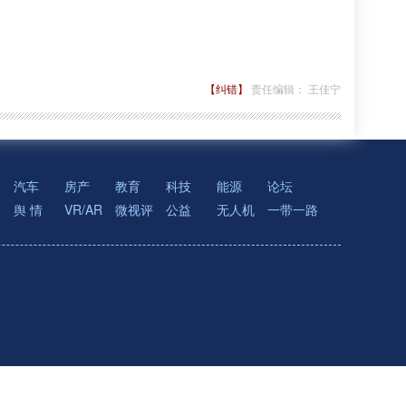
【纠错】
责任编辑： 王佳宁
汽车
房产
教育
科技
能源
论坛
舆 情
VR/AR
微视评
公益
无人机
一带一路