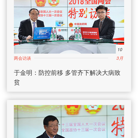
10
3月
日
于金明：防控前移 多管齐下解决大病致
贫