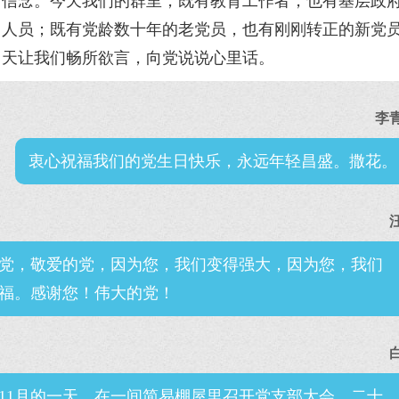
信念。今天我们的群里，既有教育工作者，也有基层政
人员；既有党龄数十年的老党员，也有刚刚转正的新党
天让我们畅所欲言，向党说说心里话。
李
衷心祝福我们的党生日快乐，永远年轻昌盛。撒花。
党，敬爱的党，因为您，我们变得强大，因为您，我们
福。感谢您！伟大的党！
2年11月的一天，在一间简易棚屋里召开党支部大会，二十