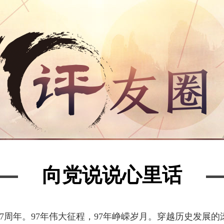
向党说说心里话
7周年。97年伟大征程，97年峥嵘岁月。穿越历史发展