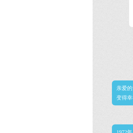
亲爱的
变得幸
197