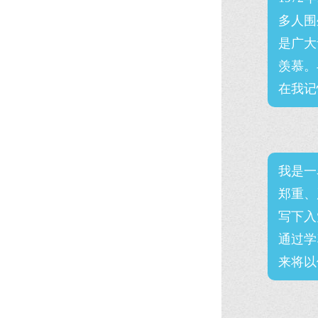
多人围
是广大
羡慕。
在我记
我是一
郑重、
写下入
通过学
来将以