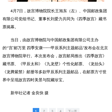
学术中国
乡村振兴
银龄
溯源中国
4月7日，故宫博物院院长王旭东（左）、中国邮政集团
有限公司党组书记、董事长刘爱力共同为《四季故宫》藏书
城市
旅游
能源
会展
票揭幕。
彩票
娱乐
时尚
悦读
当日，由故宫博物院与中国邮政集团有限公司主办
公益
一带一路
亚太网
上市公司
的“‘宫’邮万里 四季安康——甲辰系列主题邮品”发布会在北京
文化产业
故宫博物院举行。本次发布会，故宫邮局推出《四季故宫》
藏书票、《甲辰太和》《九龙壁》个性化邮票、《龙抬头》
地方频道
《龙腾紫禁》邮册等多款甲辰系列主题邮品，在邮票方寸世
界中呈现故宫四时美景与院藏珍宝。
北京
天津
河北
山西
辽宁
吉林
上海
江苏
新华社记者 金良快 摄
浙江
安徽
福建
江西
1
2
3
4
下一页