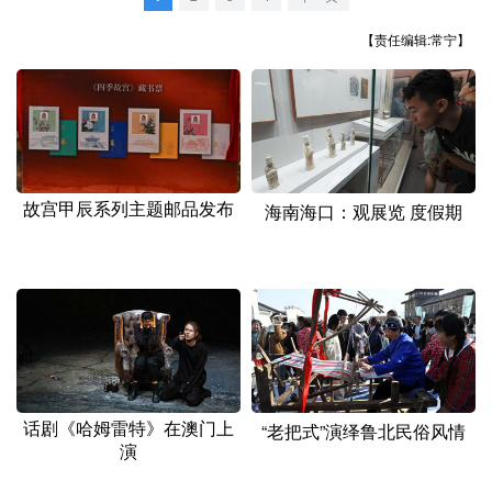
山东
河南
湖北
湖南
【责任编辑:常宁】
广东
广西
海南
重庆
四川
贵州
云南
西藏
陕西
甘肃
青海
宁夏
新疆
内蒙古
黑龙江
故宫甲辰系列主题邮品发布
海南海口：观展览 度假期
多语种频道
English
Español
Français
عربى
Русский язык
日本語
한국어
Deutsch
Português
话剧《哈姆雷特》在澳门上
“老把式”演绎鲁北民俗风情
演