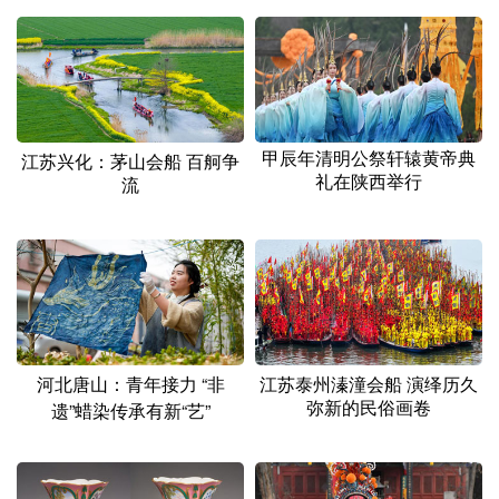
甲辰年清明公祭轩辕黄帝典
江苏兴化：茅山会船 百舸争
礼在陕西举行
流
河北唐山：青年接力 “非
江苏泰州溱潼会船 演绎历久
弥新的民俗画卷
遗”蜡染传承有新“艺”