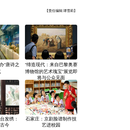
【责任编辑:谭雪莉】
办“唐诗之
“缔造现代：来自巴黎奥赛
览
博物馆的艺术瑰宝”展览即
将与公众见面
台发绣：
石家庄：京剧脸谱制作技
古今
艺进校园