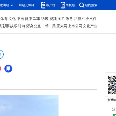
建网站
网站无障碍
客户端
手机版
站内搜索
体育
文化
书画
健康
军事
访谈
视频
图片
政务
法律
中央文件
展
彩票
娱乐
时尚
悦读
公益
一带一路
亚太网
上市公司
文化产业