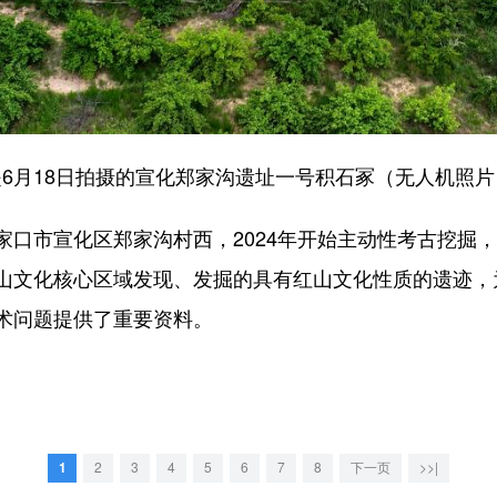
是6月18日拍摄的宣化郑家沟遗址一号积石冢（无人机照片
市宣化区郑家沟村西，2024年开始主动性考古挖掘，出
山文化核心区域发现、发掘的具有红山文化性质的遗迹，
术问题提供了重要资料。
1
2
3
4
5
6
7
8
下一页
>>|