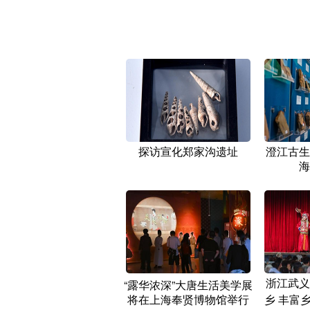
探访宣化郑家沟遗址
澄江古生
海
浙江武义
“露华浓深”大唐生活美学展
将在上海奉贤博物馆举行
乡 丰富