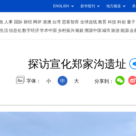
ENGLISH
新华报刊
地方频道
承
政
人事
国际
财经
网评
港澳
台湾
思客智库
全球连线
教育
科技
科创
量子
生活
信息化
数字经济
学术中国
乡村振兴
银龄
溯源中国
城市
旅游
能源
会
探访宣化郑家沟遗址
字体：
小
中
大
分享到：