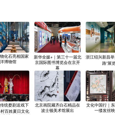
物化石亮相国家
新华全媒+｜第三十一届北
浙江绍兴新昌举
洋博物馆
京国际图书博览会在京开
路”展
幕
传统婺剧送戏下
北京画院藏齐白石精品在
文化中国行｜东
波士顿美术馆展出
一缕发丝映
乡村百姓夏日文化