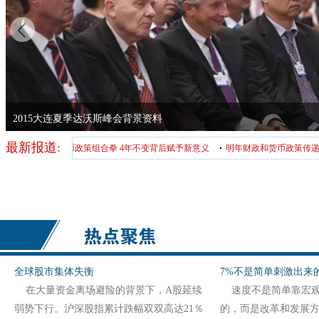
机器人、无人机、中国梦工厂成年会议题
最新报道:
政货币政策组合拳 4年不变背后赋予新意义
明年财政和货币政策传递怎样的调控信
全球股市集体失衡
7%不是简单刺激出来
在大量资金离场避险的背景下，A股延续
速度不是简单靠宏观
弱势下行。沪深股指累计跌幅双双高达21％
的，而是改革和发展