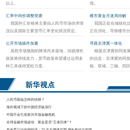
以上。
现。
汇率中间价调整突袭
楼市黄金月迷局待解
我国外汇价格将主要由人民币市场供求情
我国正处在城镇化过
况以及国际主要货币汇率变化情况而定。
正在消化，导致楼市
公开市场操作加量
寻路京津冀一体化
虽然市场预期的降准尚未落地，但稳增长
根据京津冀协同发展
政策将持续发力，货币政策有望通过运用多
的信息，京津冀协同发
种工具保持宽松力度。
核、双城、三轴、四区
·
人民币面临怎样的抉择？
·
海外视域下的中国经济纵深行
·
中国不会引发新兴市场金融危机
·
全球金融市场波动 黄金是否“王者归来”？
·
发改委三论中国经济：7%左右增速可期 增长新动力初现