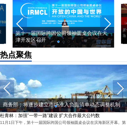
第
表
第十一届国际跨国公司领袖圆桌会议在天
场
津开发区召开
热点聚焦
商务部：将逐步建立市场准入负面清单动态调整机制
杜青林：加强"一带一路"建设 扩大合作最大公约数
11月1日下午，第十一届国际跨国公司领袖圆桌会议在滨海新区开幕。第