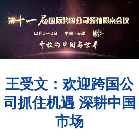
王受文：欢迎跨国公
司抓住机遇 深耕中国
市场