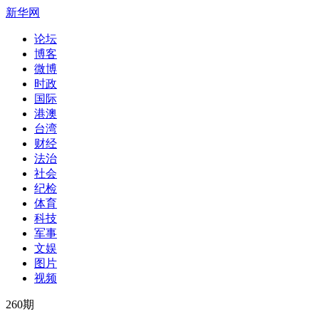
新华网
论坛
博客
微博
时政
国际
港澳
台湾
财经
法治
社会
纪检
体育
科技
军事
文娱
图片
视频
260
期