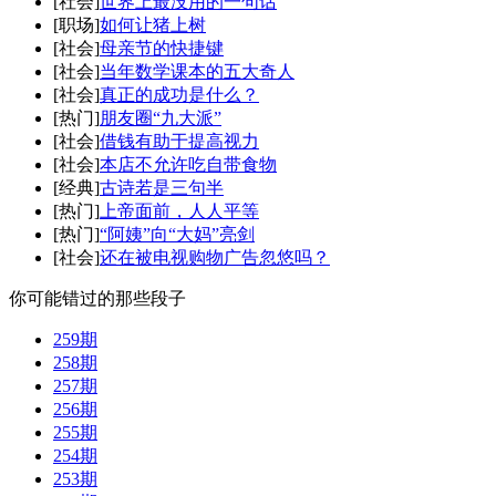
[社会]
世界上最没用的一句话
[职场]
如何让猪上树
[社会]
母亲节的快捷键
[社会]
当年数学课本的五大奇人
[社会]
真正的成功是什么？
[热门]
朋友圈“九大派”
[社会]
借钱有助于提高视力
[社会]
本店不允许吃自带食物
[经典]
古诗若是三句半
[热门]
上帝面前，人人平等
[热门]
“阿姨”向“大妈”亮剑
[社会]
还在被电视购物广告忽悠吗？
你可能错过的那些段子
259期
258期
257期
256期
255期
254期
253期