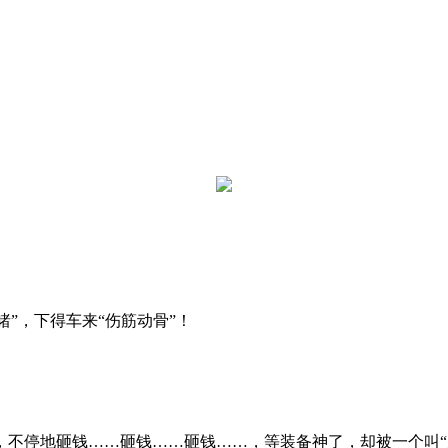
睹”，下得车来“伤筋动骨”！
，不停地砸钱……砸钱……砸钱……，等装备神了，却被一个叫“