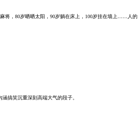
搓麻将，80岁晒晒太阳，90岁躺在床上，100岁挂在墙上……人的
内涵搞笑沉重深刻高端大气的段子。