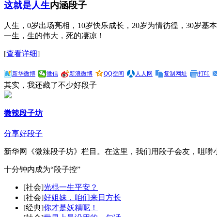
这就是人生
内涵段子
人生，0岁出场亮相，10岁快乐成长，20岁为情彷徨，30岁基本
一生，生的伟大，死的凄凉！
[
查看详细
]
新华微博
微信
新浪微博
QQ空间
人人网
复制网址
打印
其实，我还藏了不少好段子
微辣段子坊
分享好段子
新华网《微辣段子坊》栏目。在这里，我们用段子会友，咀嚼
十分钟内成为“段子控”
[社会]
光棍一生平安？
[社会]
好姐妹，咱们来日方长
[经典]
你才是妖精呢！