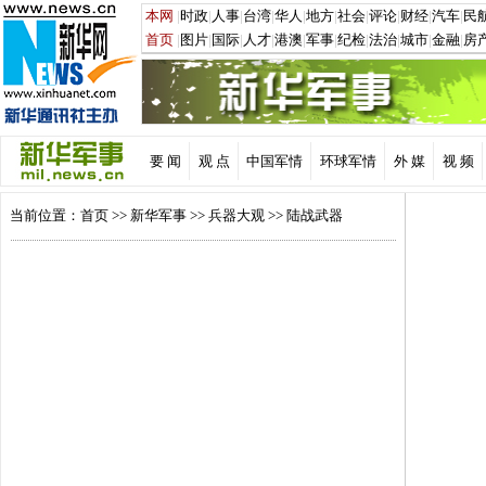
要 闻
观 点
中国军情
环球军情
外 媒
视 频
当前位置：
首页
>>
新华军事
>>
兵器大观
>> 陆战武器