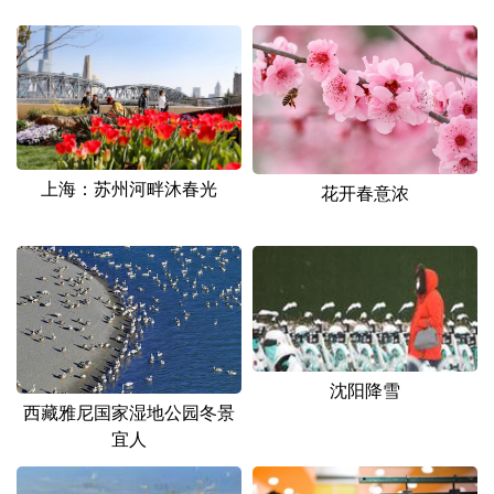
山东
河南
湖北
湖南
广东
广西
海南
重庆
四川
贵州
云南
西藏
陕西
甘肃
青海
宁夏
上海：苏州河畔沐春光
花开春意浓
新疆
内蒙古
黑龙江
多语种频道
English
Español
Français
عربى
Русский язык
日本語
한국어
沈阳降雪
西藏雅尼国家湿地公园冬景
Deutsch
Português
宜人