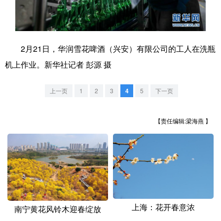
学术中国
乡村振兴
银龄
溯源中国
城市
旅游
能源
会展
2月21日，华润雪花啤酒（兴安）有限公司的工人在洗瓶
彩票
娱乐
时尚
悦读
机上作业。新华社记者 彭源 摄
公益
一带一路
亚太网
上市公司
上一页
1
2
3
4
5
下一页
文化产业
【责任编辑:梁海燕 】
地方频道
北京
天津
河北
山西
辽宁
吉林
上海
江苏
浙江
安徽
福建
江西
上海：花开春意浓
南宁黄花风铃木迎春绽放