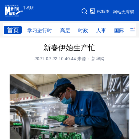
手机版
手机版
PC版本
网站无障碍
网站地图
首页
学习进行时
高层
时政
人事
国际
财
新春伊始生产忙
学习进行时
高层
时政
人事
2021-02-22 10:40:44
来源： 新华网
国际
财经
网评
港澳
台湾
思客智库
全球连线
教育
科技
科创
量子
体育
文化
书画
健康
军事
访谈
视频
图片
政务
法律
中央文件
金融
汽车
食品
人居
信息化
数字经济