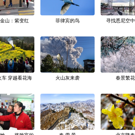
金山：紫变红
菲律宾的鸟
寻找悉尼空中
火车 穿越看花海
火山灰来袭
春景繁花
她——将致富的
春·雪·景
北京降春