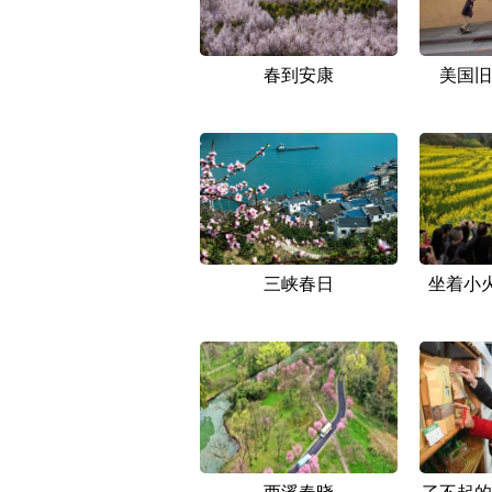
春到安康
美国旧
三峡春日
坐着小
西溪春晓
了不起的