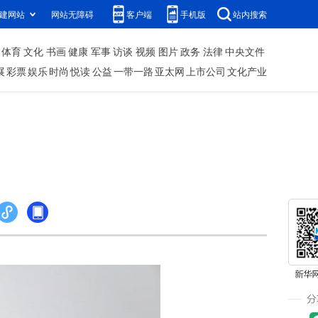
建网站
网站无障碍
客户端
手机版
站内搜索
体育
文化
书画
健康
军事
访谈
视频
图片
政务
法律
中央文件
展
彩票
娱乐
时尚
悦读
公益
一带一路
亚太网
上市公司
文化产业