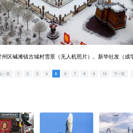
州区碱滩镇古城村雪景（无人机照片）。新华社发（成学
上一页
1
2
3
4
5
6
7
8
9
10
下一页