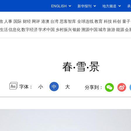
ENGLISH
新华报刊
地方频道
承
政
人事
国际
财经
网评
港澳
台湾
思客智库
全球连线
教育
科技
科创
量子
生活
信息化
数字经济
学术中国
乡村振兴
银龄
溯源中国
城市
旅游
能源
会
春·雪·景
字体：
小
中
大
分享到：