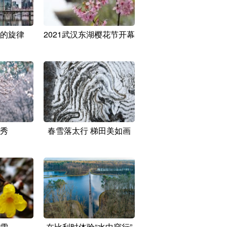
的旋律
2021武汉东湖樱花节开幕
秀
春雪落太行 梯田美如画
雪
在比利时体验“水中穿行”