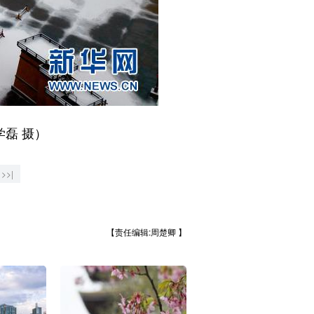
磊 摄）
>>|
【责任编辑:周楚卿 】