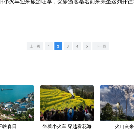
火车迎来旅游旺季，众多游客慕名前来乘坐这列开往春
。
上一页
1
2
3
4
5
下一页
三峡春日
坐着小火车 穿越看花海
火山灰来