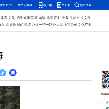
建网站
网站无障碍
客户端
手机版
站内搜索
体育
文化
书画
健康
军事
访谈
视频
图片
政务
法律
中央文件
展
彩票
娱乐
时尚
悦读
公益
一带一路
亚太网
上市公司
文化产业
海