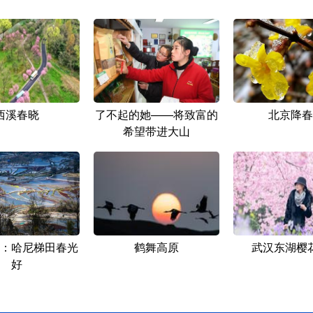
西溪春晓
了不起的她——将致富的
北京降春
希望带进大山
：哈尼梯田春光
鹤舞高原
武汉东湖樱
好