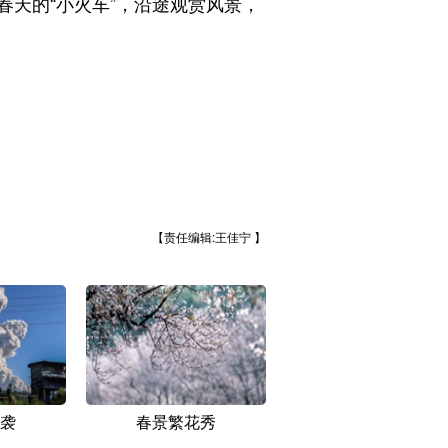
天的“小火车”，沿途观赏风景，
【责任编辑:王佳宁 】
袭
春景繁花秀