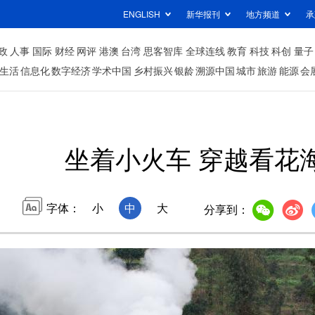
ENGLISH
新华报刊
地方频道
承
政
人事
国际
财经
网评
港澳
台湾
思客智库
全球连线
教育
科技
科创
量子
生活
信息化
数字经济
学术中国
乡村振兴
银龄
溯源中国
城市
旅游
能源
会
坐着小火车 穿越看花
字体：
小
中
大
分享到：