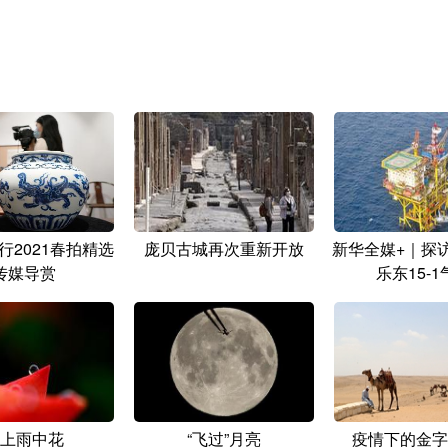
行2021春拍精选
庞贝古城再次重新开放
新华全媒+｜探
传媒导赏
乐东15-1
上雨中花
“飞过”月亮
疫情下的金字