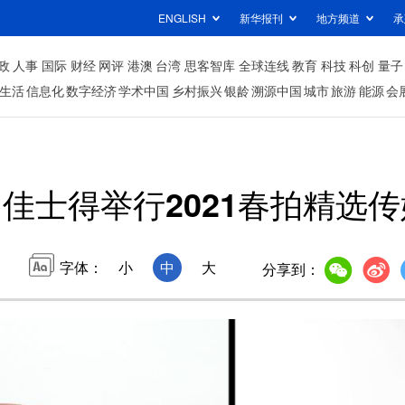
ENGLISH
新华报刊
地方频道
承
政
人事
国际
财经
网评
港澳
台湾
思客智库
全球连线
教育
科技
科创
量子
生活
信息化
数字经济
学术中国
乡村振兴
银龄
溯源中国
城市
旅游
能源
会
佳士得举行2021春拍精选
字体：
小
中
大
分享到：