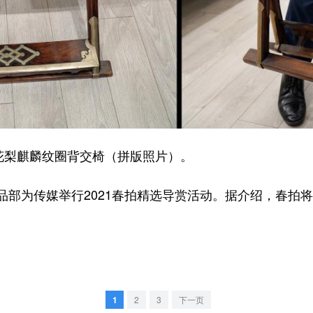
梨麒麟纹圈背交椅（拼版照片）。
为传媒举行2021春拍精选导赏活动。据介绍，春拍将于
1
2
3
下一页