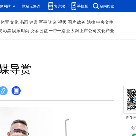
建网站
网站无障碍
客户端
手机版
站内搜索
体育
文化
书画
健康
军事
访谈
视频
图片
政务
法律
中央文件
展
彩票
娱乐
时尚
悦读
公益
一带一路
亚太网
上市公司
文化产业
传媒导赏