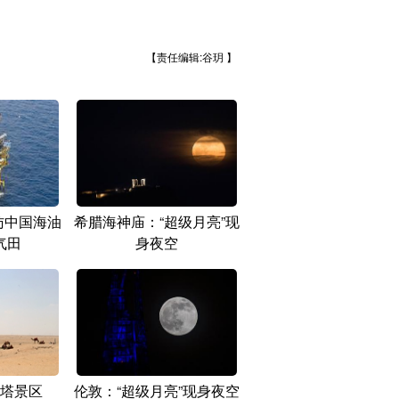
【责任编辑:谷玥 】
访中国海油
希腊海神庙：“超级月亮”现
气田
身夜空
塔景区
伦敦：“超级月亮”现身夜空