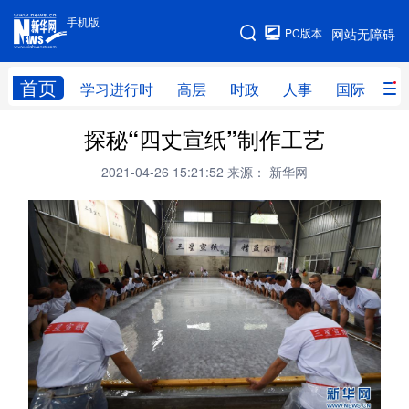
手机版
手机版
PC版本
网站无障碍
网站地图
首页
学习进行时
高层
时政
人事
国际
财
探秘“四丈宣纸”制作工艺
学习进行时
高层
时政
人事
2021-04-26 15:21:52
来源： 新华网
国际
财经
网评
港澳
台湾
思客智库
全球连线
教育
科技
科创
量子
体育
文化
书画
健康
军事
访谈
视频
图片
政务
法律
中央文件
金融
汽车
食品
人居
信息化
数字经济