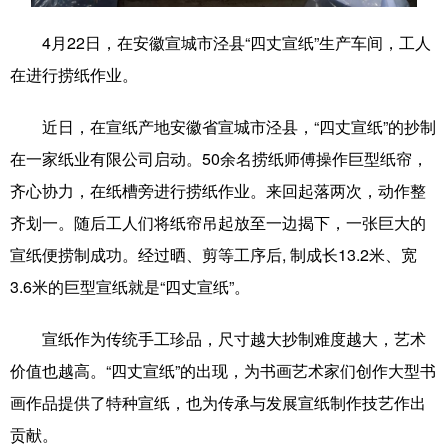
学术中国
乡村振兴
银龄
溯源中国
4月22日，在安徽宣城市泾县“四丈宣纸”生产车间，工人
在进行捞纸作业。
城市
旅游
能源
会展
彩票
娱乐
时尚
悦读
近日，在宣纸产地安徽省宣城市泾县，“四丈宣纸”的抄制
在一家纸业有限公司启动。50余名捞纸师傅操作巨型纸帘，
公益
一带一路
亚太网
上市公司
齐心协力，在纸槽旁进行捞纸作业。来回起落两次，动作整
文化产业
齐划一。随后工人们将纸帘吊起放至一边揭下，一张巨大的
宣纸便捞制成功。经过晒、剪等工序后, 制成长13.2米、宽
地方频道
3.6米的巨型宣纸就是“四丈宣纸”。
北京
天津
河北
山西
宣纸作为传统手工珍品，尺寸越大抄制难度越大，艺术
价值也越高。“四丈宣纸”的出现，为书画艺术家们创作大型书
辽宁
吉林
上海
江苏
画作品提供了特种宣纸，也为传承与发展宣纸制作技艺作出
浙江
安徽
福建
江西
贡献。