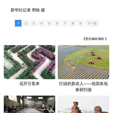
山东
河南
湖北
湖南
新华社记者 周牧 摄
广东
广西
海南
重庆
四川
贵州
云南
西藏
1
2
3
4
5
6
7
8
9
下一页
陕西
甘肃
青海
宁夏
【责任编辑:施歌 】
新疆
内蒙古
黑龙江
多语种频道
English
Español
Français
عربى
花开引客来
忙碌的新农人——祖国各地
Русский язык
日本語
한국어
春耕扫描
Deutsch
Português