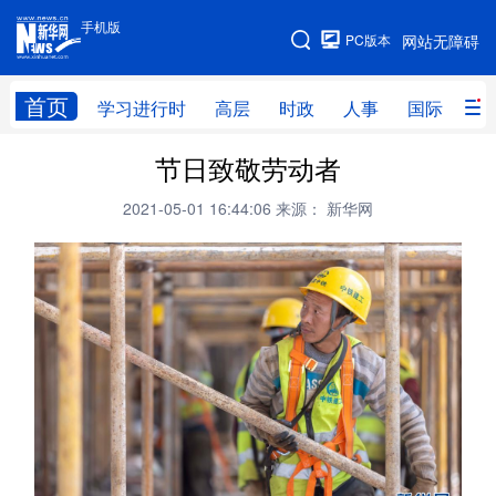
手机版
手机版
PC版本
网站无障碍
网站地图
首页
学习进行时
高层
时政
人事
国际
财
节日致敬劳动者
学习进行时
高层
时政
人事
2021-05-01 16:44:06
来源： 新华网
国际
财经
网评
港澳
台湾
思客智库
全球连线
教育
科技
科创
量子
体育
文化
书画
健康
军事
访谈
视频
图片
政务
法律
中央文件
金融
汽车
食品
人居
信息化
数字经济