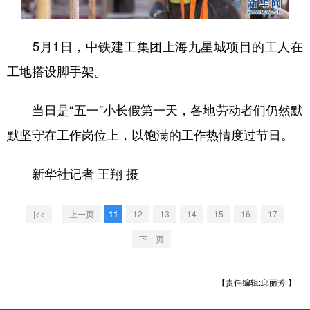
学术中国
乡村振兴
银龄
溯源中国
5月1日，中铁建工集团上海九星城项目的工人在
城市
旅游
能源
会展
工地搭设脚手架。
彩票
娱乐
时尚
悦读
当日是“五一”小长假第一天，各地劳动者们仍然默
公益
一带一路
亚太网
上市公司
默坚守在工作岗位上，以饱满的工作热情度过节日。
文化产业
新华社记者 王翔 摄
地方频道
|<<
上一页
11
12
13
14
15
16
17
北京
天津
河北
山西
下一页
辽宁
吉林
上海
江苏
【责任编辑:邱丽芳 】
浙江
安徽
福建
江西