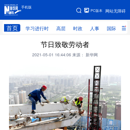
手机版
手机版
PC版本
网站无障碍
网站地图
首页
学习进行时
高层
时政
人事
国际
财
节日致敬劳动者
学习进行时
高层
时政
人事
2021-05-01 16:44:06
来源： 新华网
国际
财经
网评
港澳
台湾
思客智库
全球连线
教育
科技
科创
量子
体育
文化
书画
健康
军事
访谈
视频
图片
政务
法律
中央文件
金融
汽车
食品
人居
信息化
数字经济