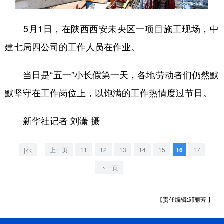
学术中国
乡村振兴
银龄
溯源中国
5月1日，在陕西西安未央区一项目施工现场，中
城市
旅游
能源
会展
建七局四公司的工作人员在作业。
彩票
娱乐
时尚
悦读
当日是“五一”小长假第一天，各地劳动者们仍然默
公益
一带一路
亚太网
上市公司
默坚守在工作岗位上，以饱满的工作热情度过节日。
文化产业
新华社记者 刘潇 摄
地方频道
|<<
上一页
11
12
13
14
15
16
17
北京
天津
河北
山西
下一页
辽宁
吉林
上海
江苏
【责任编辑:邱丽芳 】
浙江
安徽
福建
江西